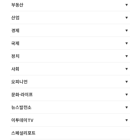
부동산
산업
경제
국제
정치
사회
오피니언
문화·라이프
뉴스발전소
이투데이TV
스페셜리포트