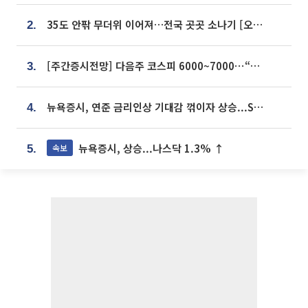
35도 안팎 무더위 이어져…전국 곳곳 소나기 [오늘 날씨]
2.
[주간증시전망] 다음주 코스피 6000~7000⋯“外人 수급은 정책이 변수”
3.
뉴욕증시, 연준 금리인상 기대감 꺾이자 상승...S&P500 사상 최고치 [종합]
4.
뉴욕증시, 상승...나스닥 1.3% ↑
속보
5.