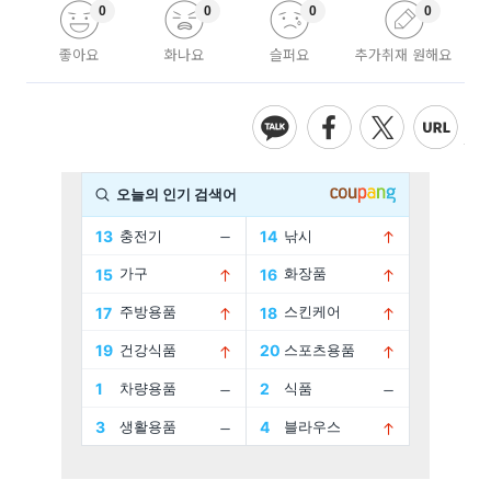
0
0
0
0
좋아요
화나요
슬퍼요
추가취재 원해요