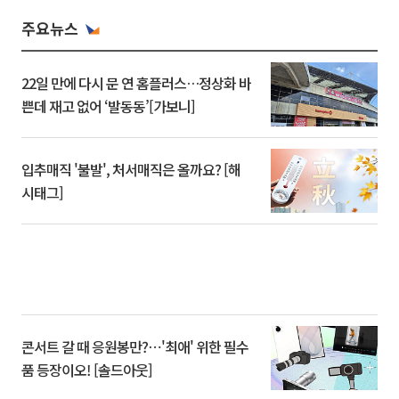
주요뉴스
22일 만에 다시 문 연 홈플러스…정상화 바
쁜데 재고 없어 ‘발동동’[가보니]
입추매직 '불발', 처서매직은 올까요? [해
시태그]
콘서트 갈 때 응원봉만?⋯'최애' 위한 필수
품 등장이오! [솔드아웃]