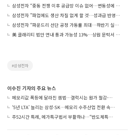
삼성전자 “중동 전쟁 이후 공급망 이슈 없어…변동성에 대응할 것”
삼성전자 "파업에도 생산 차질 없게 할 것…성과급 반영은 2분기"
삼성전자 “파운드리 선단 공정 가동률 최대…하반기 실적 개선”
美 클래리티 법안 연내 통과 가능성 13%…상원 문턱서 제동
#삼성전자
이수진 기자의 주요 뉴스
메모리값 폭등에 달라진 셈법…갤럭시는 원가 절감·아이폰은 서비스 확대
‘5년 LTA’ 늘리는 삼성·SK…메모리 수주산업 전환 속 다른 셈법
주52시간 특례, 메가특구법서 부활하나…“반도체특별법 담겨야”