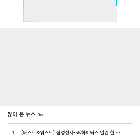
많이 본 뉴스
[베스트&워스트] 삼성전자·SK하이닉스 밀린 한 주…상상인증권은 85% 급등
1.