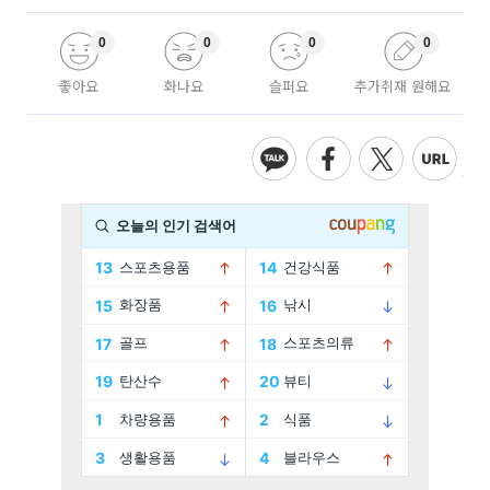
0
0
0
0
좋아요
화나요
슬퍼요
추가취재 원해요