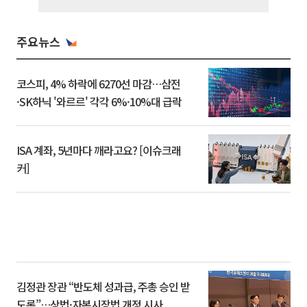
주요뉴스
코스피, 4% 하락에 6270선 마감…삼전
·SK하닉 '와르르' 각각 6%·10%대 급락
ISA 계좌, 5년마다 깨라고요? [이슈크래
커]
김정관 장관 “반도체 성과급, 주총 승인 받
도록”…상법·자본시장법 개정 시사