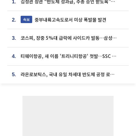
김정관 장관 “반도체 성과급, 주총 승인 받도록”…상법·자본시장법 개정 시사
1.
중부내륙고속도로서 미상 폭발물 발견
속보
2.
코스피, 장중 5%대 급락에 사이드카 발동…삼성·SK 동반 폭락
3.
티웨이항공, 새 이름 '트리니티항공' 첫발…SSC 전략 본격화
4.
라온로보틱스, 국내 유일 차세대 반도체 공정 로봇 개발 ‘고객사 테스트 진행’
5.