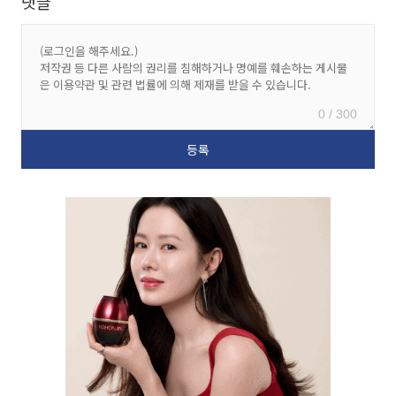
댓글
0 / 300