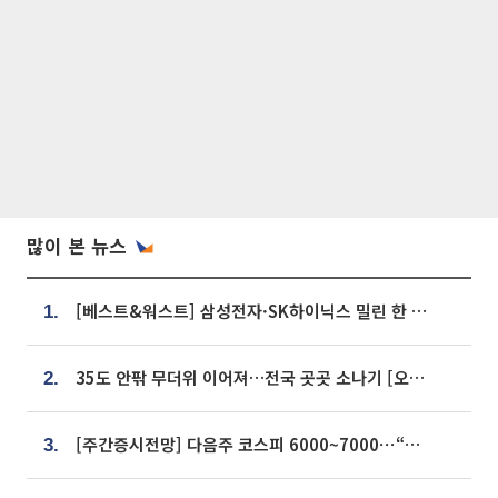
많이 본 뉴스
[베스트&워스트] 삼성전자·SK하이닉스 밀린 한 주…상상인증권은 85% 급등
1.
35도 안팎 무더위 이어져…전국 곳곳 소나기 [오늘 날씨]
2.
[주간증시전망] 다음주 코스피 6000~7000⋯“外人 수급은 정책이 변수”
3.