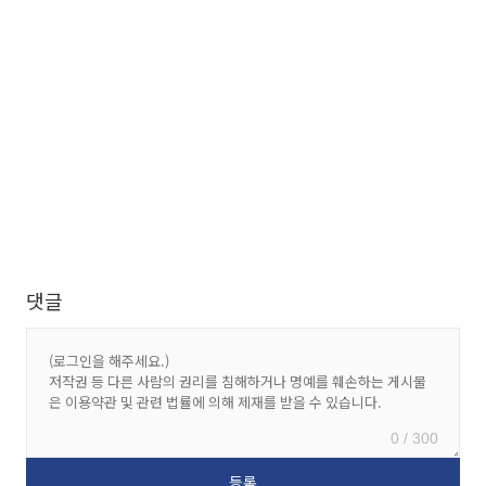
댓글
0 / 300