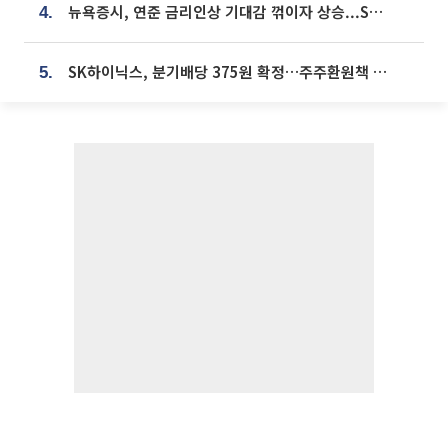
뉴욕증시, 연준 금리인상 기대감 꺾이자 상승...S&P500 사상 최고치 [종합]
4.
SK하이닉스, 분기배당 375원 확정…주주환원책 9월로 앞당겨 발표
5.