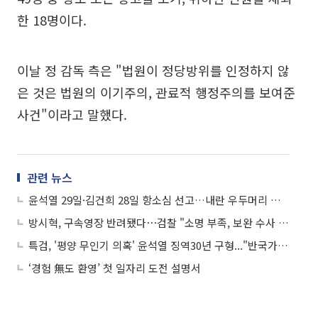
한 18명이다.
이날 정 감독 측은 "법원이 정당방위를 인정하지 않
은 것은 법원의 이기주의, 관료적 행정주의를 보여준
사건"이라고 말했다.
관련 뉴스
윤석열 29일·김건희 28일 항소심 선고…내란 우두머리 재판도 시작
방시혁, 구속영장 반려됐다⋯검찰 "소명 부족, 보완 수사 필요"
특검, '평양 무인기 의혹' 윤석열 징역30년 구형..."반국가ㆍ반국민적 범죄"
‘경험 無도 환영’ 첫 일자리 도전 설명서