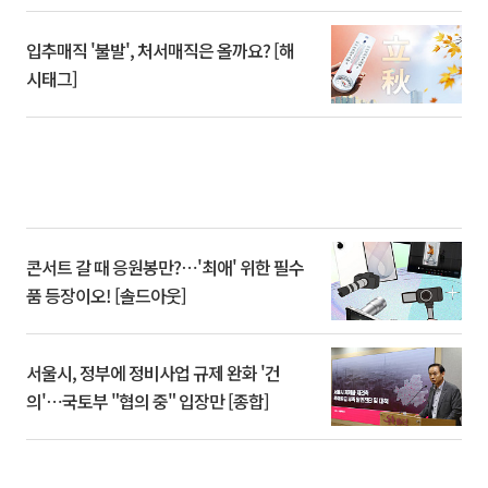
입추매직 '불발', 처서매직은 올까요? [해
시태그]
콘서트 갈 때 응원봉만?⋯'최애' 위한 필수
품 등장이오! [솔드아웃]
서울시, 정부에 정비사업 규제 완화 '건
의'⋯국토부 "협의 중" 입장만 [종합]