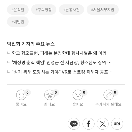
#윤석열
#구속영장
#난동사건
#서울서부지법
#대법원
박진희 기자의 주요 뉴스
학교 혐오표현, 피해는 분명한데 형사처벌은 왜 어려울까?
‘채상병 순직 책임’ 임성근 전 사단장, 항소심도 징역 3년
“살기 위해 도망치는 거야” VR로 스토킹 피해자 공포 마주한 수형자들
0
0
0
0
좋아요
화나요
슬퍼요
추가취재 원해요