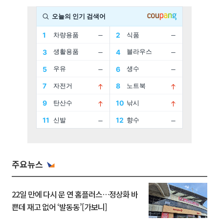
주요뉴스
22일 만에 다시 문 연 홈플러스…정상화 바
쁜데 재고 없어 ‘발동동’[가보니]