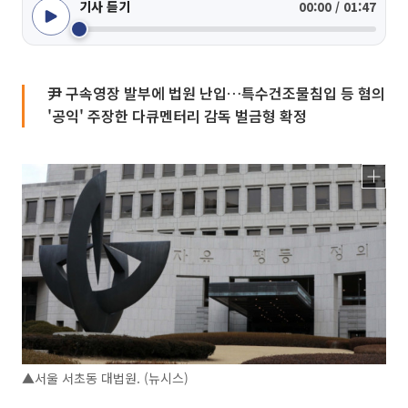
기사 듣기
00:00 / 01:47
尹 구속영장 발부에 법원 난입…특수건조물침입 등 혐의
'공익' 주장한 다큐멘터리 감독 벌금형 확정
▲서울 서초동 대법원. (뉴시스)