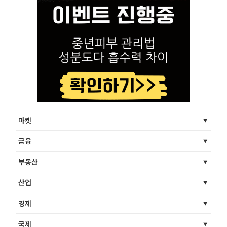
마켓
금융
부동산
산업
경제
국제