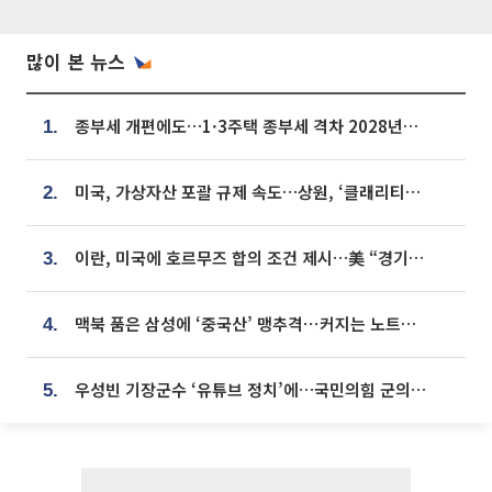
많이 본 뉴스
종부세 개편에도…1·3주택 종부세 격차 2028년부터 확대
1.
미국, 가상자산 포괄 규제 속도…상원, ‘클래리티법’ 9월 절차투표 추진
2.
이란, 미국에 호르무즈 합의 조건 제시…美 “경기 아직 안 끝나” [종합]
3.
맥북 품은 삼성에 ‘중국산’ 맹추격⋯커지는 노트북 OLED 시장
4.
우성빈 기장군수 ‘유튜브 정치’에…국민의힘 군의원들 집단 반발
5.