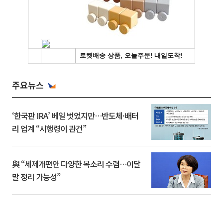
주요뉴스
‘한국판 IRA’ 베일 벗었지만…반도체·배터
리 업계 “시행령이 관건”
與 “세제개편안 다양한 목소리 수렴…이달
말 정리 가능성”