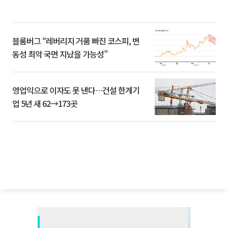
블룸버그 “레버리지 거품 빠진 코스피, 변
동성 최악 국면 지났을 가능성”
영업익으로 이자도 못 낸다…건설 한계기
업 5년 새 62→173곳