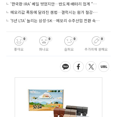
‘한국판 IRA’ 베일 벗었지만…반도체·배터리 업계 “시행령이 관건”
메모리값 폭등에 달라진 셈법…갤럭시는 원가 절감·아이폰은 서비스 확대
‘5년 LTA’ 늘리는 삼성·SK…메모리 수주산업 전환 속 다른 셈법
0
0
0
0
좋아요
화나요
슬퍼요
추가취재 원해요