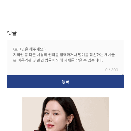
댓글
0 / 300