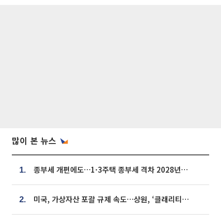
많이 본 뉴스
종부세 개편에도…1·3주택 종부세 격차 2028년부터 확대
1.
미국, 가상자산 포괄 규제 속도…상원, ‘클래리티법’ 9월 절차투표 추진
2.