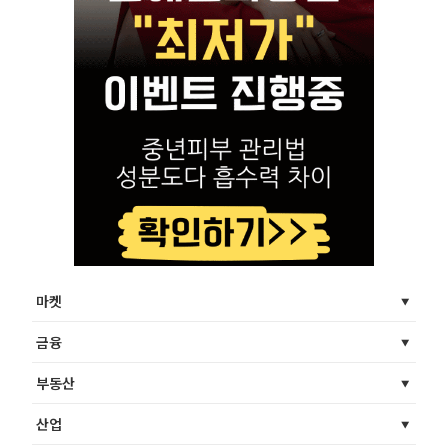
마켓
금융
부동산
산업