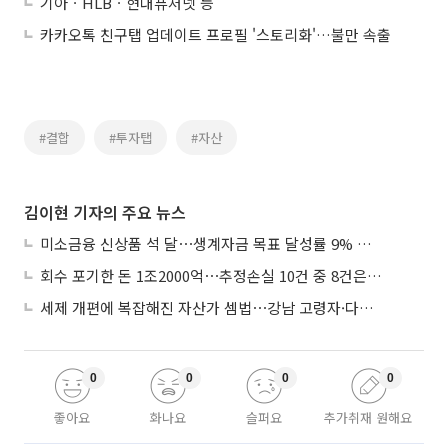
기아ㆍHLBㆍ현대퓨처넷 등
카카오톡 친구탭 업데이트 프로필 '스토리화'…불만 속출
#결합
#투자탭
#자산
김이현 기자의 주요 뉴스
미소금융 신상품 석 달⋯생계자금 목표 달성률 9% 그쳐
회수 포기한 돈 1조2000억⋯추정손실 10건 중 8건은 기업대출
세제 개편에 복잡해진 자산가 셈법⋯강남 고령자·다주택자 ‘자산재편 고심’
0
0
0
0
좋아요
화나요
슬퍼요
추가취재 원해요