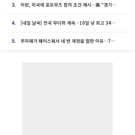
이란, 미국에 호르무즈 합의 조건 제시…美 “경기 아직 안 끝나” [종합]
3.
[내일 날씨] 전국 무더위 계속…10일 낮 최고 34도 육박
4.
추미애가 페이스북서 네 번 재정을 말한 이유…7700억 추경 열쇠는 도의회에
5.