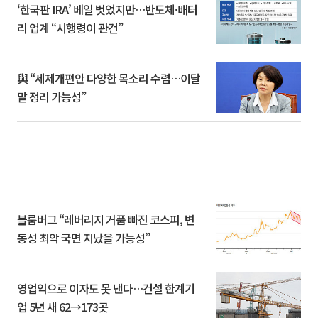
‘한국판 IRA’ 베일 벗었지만…반도체·배터
리 업계 “시행령이 관건”
與 “세제개편안 다양한 목소리 수렴…이달
말 정리 가능성”
블룸버그 “레버리지 거품 빠진 코스피, 변
동성 최악 국면 지났을 가능성”
영업익으로 이자도 못 낸다…건설 한계기
업 5년 새 62→173곳