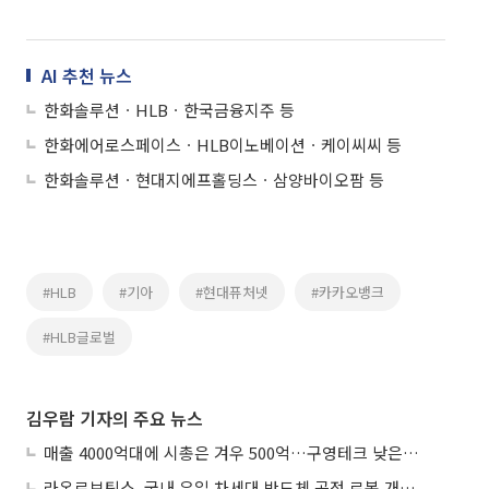
AI 추천 뉴스
한화솔루션ㆍHLBㆍ한국금융지주 등
한화에어로스페이스ㆍHLB이노베이션ㆍ케이씨씨 등
한화솔루션ㆍ현대지에프홀딩스ㆍ삼양바이오팜 등
#HLB
#기아
#현대퓨처넷
#카카오뱅크
#HLB글로벌
김우람 기자의 주요 뉴스
매출 4000억대에 시총은 겨우 500억…구영테크 낮은 몸값에 저가 승계 마무리
라온로보틱스, 국내 유일 차세대 반도체 공정 로봇 개발 ‘고객사 테스트 진행’