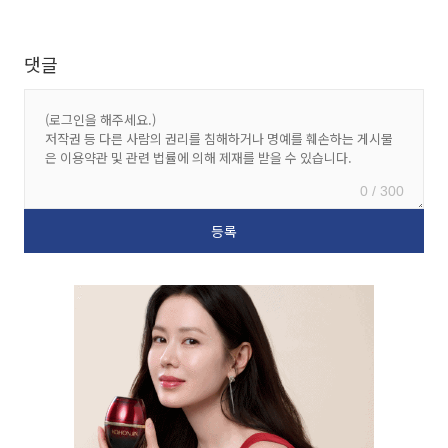
댓글
0 / 300