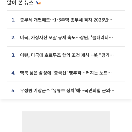
많이 본 뉴스
종부세 개편에도…1·3주택 종부세 격차 2028년부터 확대
1.
미국, 가상자산 포괄 규제 속도…상원, ‘클래리티법’ 9월 절차투표 추진
2.
이란, 미국에 호르무즈 합의 조건 제시…美 “경기 아직 안 끝나” [종합]
3.
맥북 품은 삼성에 ‘중국산’ 맹추격⋯커지는 노트북 OLED 시장
4.
우성빈 기장군수 ‘유튜브 정치’에…국민의힘 군의원들 집단 반발
5.