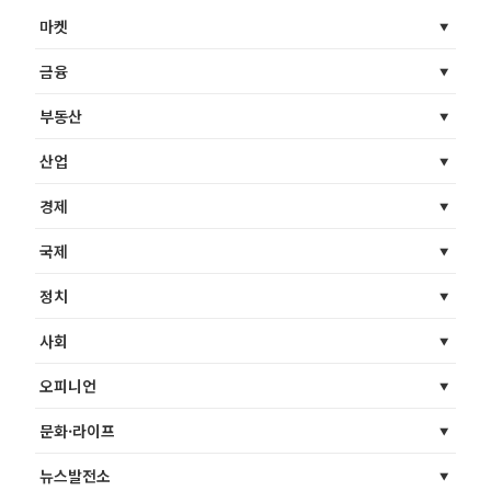
마켓
금융
부동산
산업
경제
국제
정치
사회
오피니언
문화·라이프
뉴스발전소