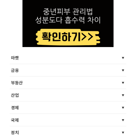
마켓
금융
부동산
산업
경제
국제
정치