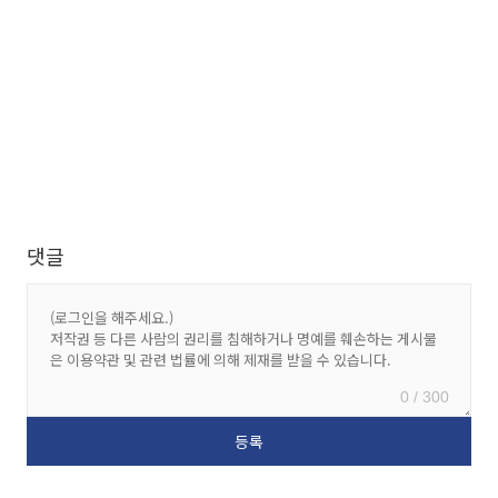
댓글
0 / 300