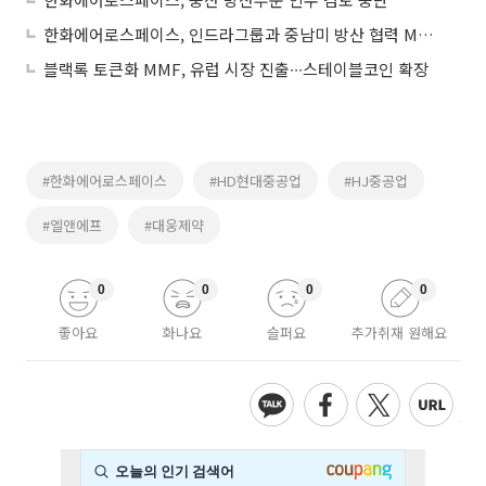
한화에어로스페이스, 인드라그룹과 중남미 방산 협력 MOU 체결
블랙록 토큰화 MMF, 유럽 시장 진출∙∙∙스테이블코인 확장
#한화에어로스페이스
#HD현대중공업
#HJ중공업
#엘앤에프
#대웅제약
0
0
0
0
좋아요
화나요
슬퍼요
추가취재 원해요