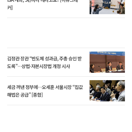
커]
김정관 장관 “반도체 성과급, 주총 승인 받
도록”…상법·자본시장법 개정 시사
세금 꺼낸 정부에…오세훈 서울시장 “집값
해법은 공급” [종합]