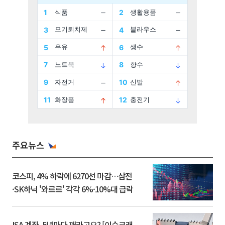
주요뉴스
코스피, 4% 하락에 6270선 마감…삼전
·SK하닉 '와르르' 각각 6%·10%대 급락
ISA 계좌, 5년마다 깨라고요? [이슈크래