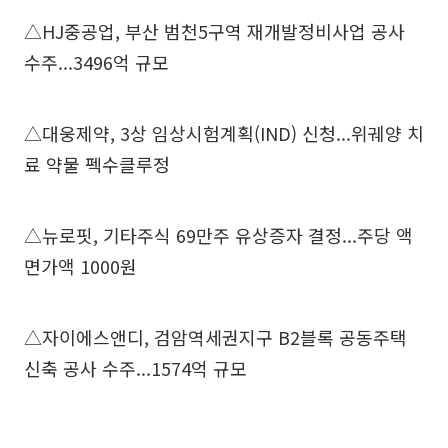
△HJ중공업, 부산 범천5구역 재개발정비사업 공사
수주...3496억 규모
△대웅제약, 3상 임상시험계획(IND) 신청...위궤양 치
료 약물 펙수클루정
△뉴로핏, 기타주식 69만주 유상증자 결정...주당 액
면가액 1000원
△자이에스앤디, 검암역세권지구 B2블록 공동주택
신축 공사 수주...1574억 규모