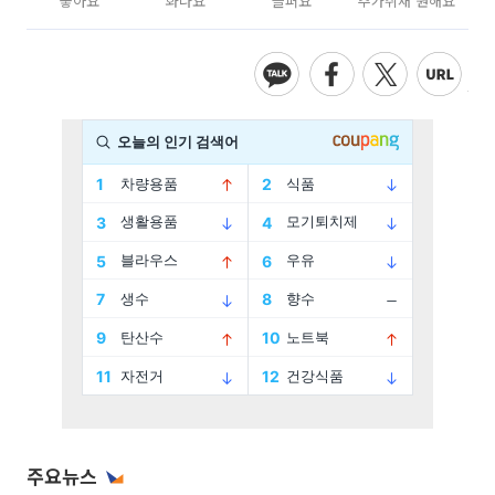
좋아요
화나요
슬퍼요
추가취재 원해요
주요뉴스