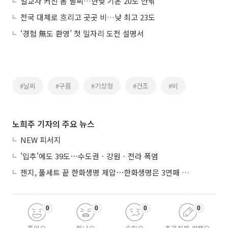
일교차 커진 봄 날씨…한낮 기온 20도 안팎
전국 대체로 흐리고 곳곳 비…낮 최고 23도
‘경험 無도 환영’ 첫 일자리 도전 설명서
#날씨
#구름
#기상청
#건조
#비
노희주 기자의 주요 뉴스
NEW 피서지
'입추'에도 39도⋯수도권ㆍ강원ㆍ전라 폭염
젠지, 풀세트 끝 한화생명 제압⋯한화생명은 3연패 수렁
0
0
0
0