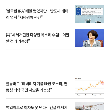
‘한국판 IRA’ 베일 벗었지만…반도체·배터
리 업계 “시행령이 관건”
與 “세제개편안 다양한 목소리 수렴…이달
말 정리 가능성”
블룸버그 “레버리지 거품 빠진 코스피, 변
동성 최악 국면 지났을 가능성”
영업익으로 이자도 못 낸다…건설 한계기