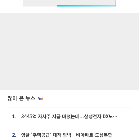
많이 본 뉴스
3445억 자사주 지급 마쳤는데...삼성전자 DX노조, 뒤늦은 '떼쓰기 집회'
1.
영끌 '주택공급' 대책 임박⋯비아파트·도심복합까지 총동원
2.