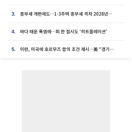
종부세 개편에도…1·3주택 종부세 격차 2028년부터 확대
3.
바다 태운 폭염에…회 한 접시도 ‘히트플레이션’
4.
이란, 미국에 호르무즈 합의 조건 제시…美 “경기 아직 안 끝나” [종합]
5.