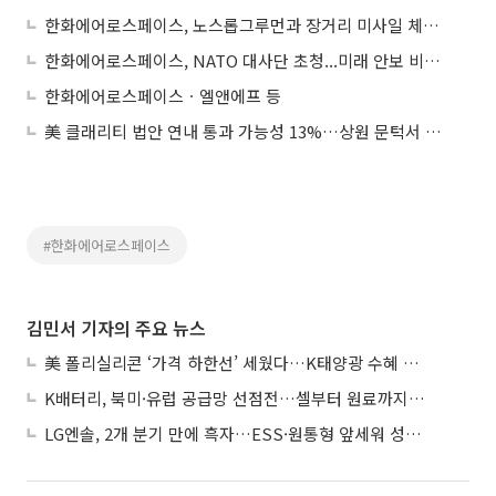
한화에어로스페이스, 노스롭그루먼과 장거리 미사일 체계 공동개발
한화에어로스페이스, NATO 대사단 초청...미래 안보 비전 제시
한화에어로스페이스ㆍ엘앤에프 등
美 클래리티 법안 연내 통과 가능성 13%…상원 문턱서 제동
#한화에어로스페이스
김민서 기자의 주요 뉴스
美 폴리실리콘 ‘가격 하한선’ 세웠다…K태양광 수혜 기대
K배터리, 북미·유럽 공급망 선점전…셀부터 원료까지 현지화
LG엔솔, 2개 분기 만에 흑자…ESS·원통형 앞세워 성장 가속