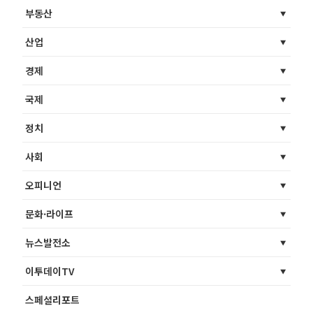
부동산
산업
경제
국제
정치
사회
오피니언
문화·라이프
뉴스발전소
이투데이TV
스페셜리포트