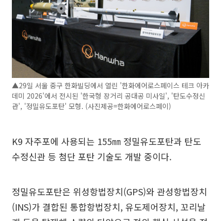
▲29일 서울 중구 한화빌딩에서 열린 '한화에어로스페이스 테크 아카
데미 2026'에서 전시된 '한국형 장거리 공대공 미사일', '탄도수정신
관', '정밀유도포탄' 모형. (사진제공=한화에어로스페이)
K9 자주포에 사용되는 155㎜ 정밀유도포탄과 탄도
수정신관 등 첨단 포탄 기술도 개발 중이다.
정밀유도포탄은 위성항법장치(GPS)와 관성항법장치
(INS)가 결합된 통합항법장치, 유도제어장치, 꼬리날