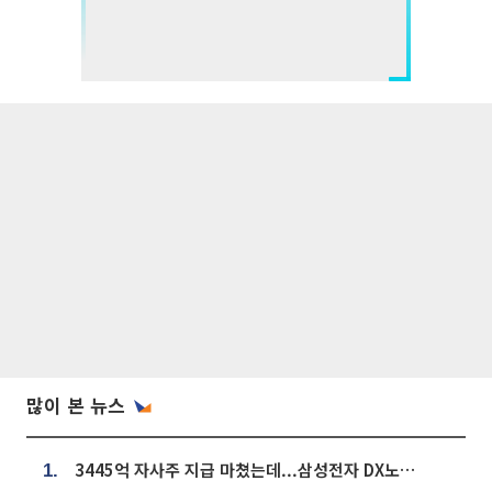
많이 본 뉴스
3445억 자사주 지급 마쳤는데...삼성전자 DX노조, 뒤늦은 '떼쓰기 집회'
1.