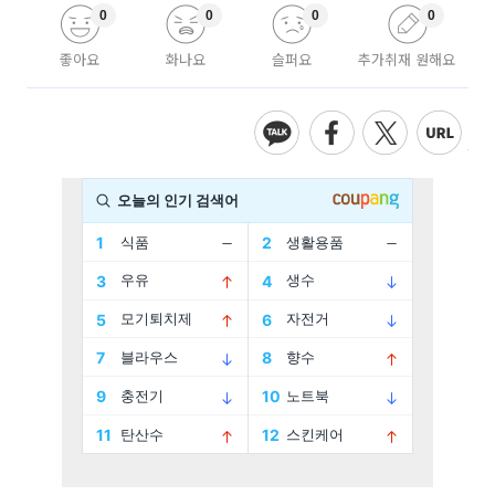
0
0
0
0
좋아요
화나요
슬퍼요
추가취재 원해요