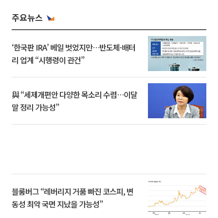
주요뉴스
‘한국판 IRA’ 베일 벗었지만…반도체·배터
리 업계 “시행령이 관건”
與 “세제개편안 다양한 목소리 수렴…이달
말 정리 가능성”
블룸버그 “레버리지 거품 빠진 코스피, 변
동성 최악 국면 지났을 가능성”