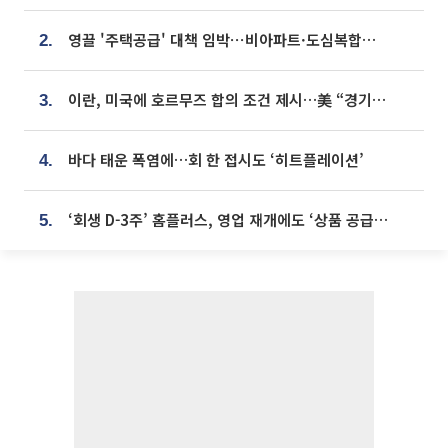
영끌 '주택공급' 대책 임박⋯비아파트·도심복합까지 총동원
2.
이란, 미국에 호르무즈 합의 조건 제시…美 “경기 아직 안 끝나” [종합]
3.
바다 태운 폭염에…회 한 접시도 ‘히트플레이션’
4.
‘회생 D-3주’ 홈플러스, 영업 재개에도 ‘상품 공급망’ 복구가 생존 관건
5.