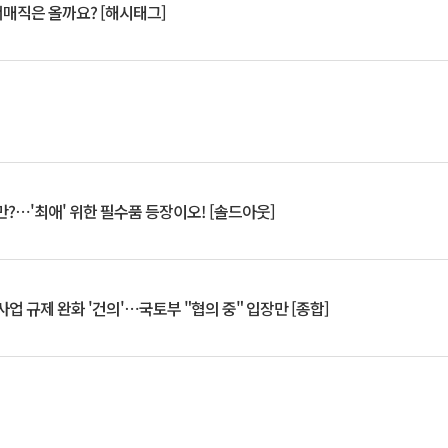
서매직은 올까요? [해시태그]
?⋯'최애' 위한 필수품 등장이오! [솔드아웃]
업 규제 완화 '건의'⋯국토부 "협의 중" 입장만 [종합]