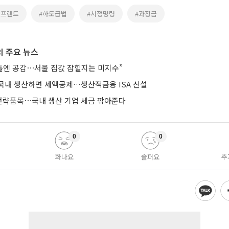
디프랜드
#하도급법
#시정명령
#과징금
 주요 뉴스
 틀엔 공감⋯서울 집값 잡힐지는 미지수”
국내 생산하면 세액공제…생산적금융 ISA 신설
략품목⋯국내 생산 기업 세금 깎아준다
0
0
화나요
슬퍼요
추