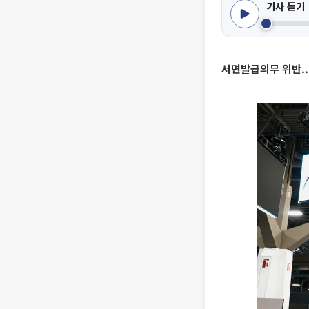
기사 듣기
서면발급의무 위반.