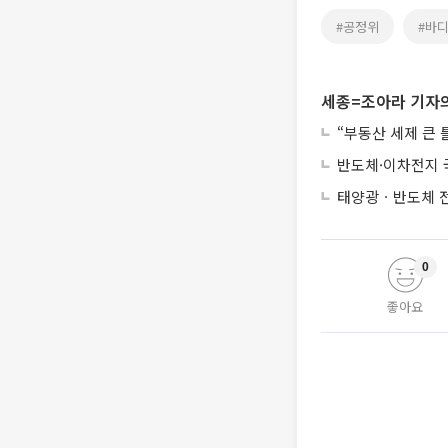
#공정위
#바
세종=조아라 기자의
“부동산 세제 큰
반도체·이차전지 
태양광ㆍ반도체 전
0
좋아요