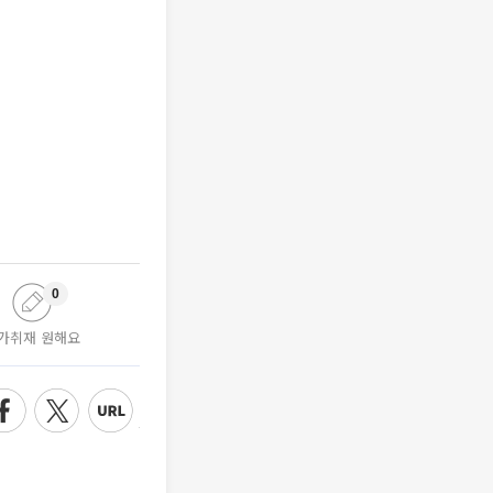
0
가취재 원해요