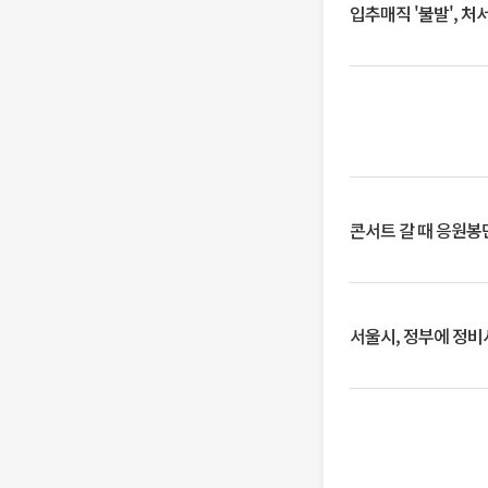
입추매직 '불발', 처
콘서트 갈 때 응원봉만
서울시, 정부에 정비사