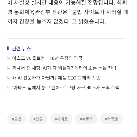
어 사실상 실시간 대응이 가능해질 전망입니다. 최휘
영 문화체육관광부 장관은 "불법 사이트가 사라질 때
까지 긴장을 늦추지 않겠다"고 밝혔습니다.
관련 뉴스
머스크 vs 올트먼…10년 우정의 파국
회사서 친 채팅, AI가 다 읽는다? 메타의 소름 돋는 전략
왜 AI 전문가가 아닐까? 애플 CEO 교체의 속뜻
‘아파도 집에서 늙고 싶어…’ 고령 가구 40%가 노후 주택
#불법
#웹툰
#사이트
#뉴토끼
#저작권