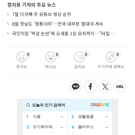
정지윤 기자의 주요 뉴스
7월 다섯째 주 유튜브 영상 순위
8월 첫날도 '찜통더위'⋯전국 대부분 열대야 계속
국민의힘 '멱살 논란'에 오세훈 1심 유죄까지⋯"터질 게 터졌다"
0
0
0
0
좋아요
화나요
슬퍼요
추가취재 원해요