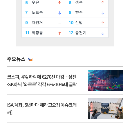
주요뉴스
코스피, 4% 하락에 6270선 마감…삼전
·SK하닉 '와르르' 각각 6%·10%대 급락
ISA 계좌, 5년마다 깨라고요? [이슈크래
커]