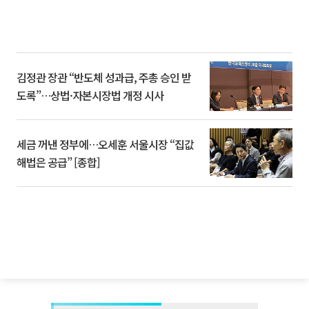
김정관 장관 “반도체 성과급, 주총 승인 받
도록”…상법·자본시장법 개정 시사
세금 꺼낸 정부에…오세훈 서울시장 “집값
해법은 공급” [종합]