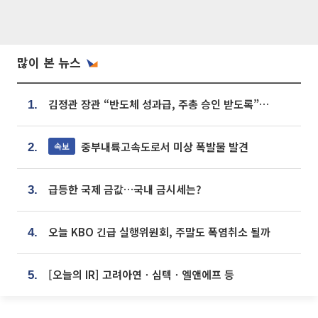
많이 본 뉴스
김정관 장관 “반도체 성과급, 주총 승인 받도록”…상법·자본시장법 개정 시사
1.
중부내륙고속도로서 미상 폭발물 발견
속보
2.
급등한 국제 금값…국내 금시세는?
3.
오늘 KBO 긴급 실행위원회, 주말도 폭염취소 될까
4.
[오늘의 IR] 고려아연ㆍ심텍ㆍ엘앤에프 등
5.