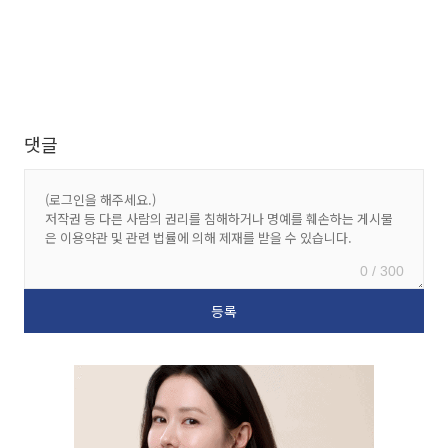
댓글
0 / 300