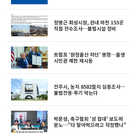
정명근 화성시장, 관내 하천 153곳
직접 전수조사…불법시설 정비
트럼프 ‘원정출산 차단’ 명령⋯출생
시민권 제한 재시동
전주시, 농지 8582필지 심층조사…
불법전용·투기 막는다
박문성, 축구협회 '성 접대' 보도에
분노…"다 말아먹으려고 작정했나"