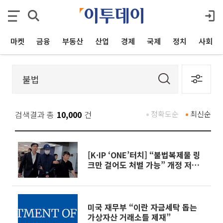
마켓
금융
부동산
산업
경제
국제
정치
사회
검색결과 총
10,000
건
정확도순
최신순
[K·IP ‘ONE’터치] “불법복제물 링
크만 걸어도 처벌 가능” 개정 저작
권법 어떻게 바뀌었나
미국 재무부 “이란 자금세탁 돕는
가상자산 거래소들 제재”