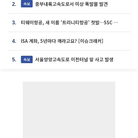
중부내륙고속도로서 미상 폭발물 발견
속보
2.
티웨이항공, 새 이름 '트리니티항공' 첫발…SSC 전략 본격화
3.
ISA 계좌, 5년마다 깨라고요? [이슈크래커]
4.
서울양양고속도로 이천터널 앞 사고 발생
속보
5.