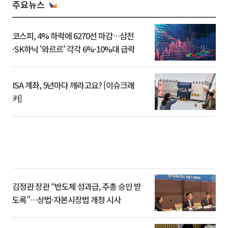
주요뉴스
코스피, 4% 하락에 6270선 마감…삼전
·SK하닉 '와르르' 각각 6%·10%대 급락
ISA 계좌, 5년마다 깨라고요? [이슈크래
커]
김정관 장관 “반도체 성과급, 주총 승인 받
도록”…상법·자본시장법 개정 시사