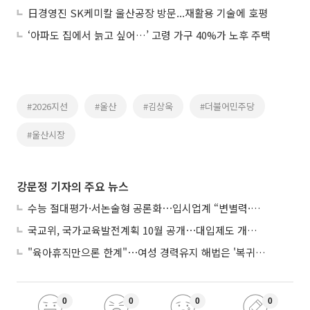
日경영진 SK케미칼 울산공장 방문...재활용 기술에 호평
‘아파도 집에서 늙고 싶어…’ 고령 가구 40%가 노후 주택
#2026지선
#울산
#김상욱
#더불어민주당
#울산시장
강문정 기자의 주요 뉴스
수능 절대평가·서논술형 공론화⋯입시업계 “변별력·사교육 대책 먼저”
국교위, 국가교육발전계획 10월 공개⋯대입제도 개편 공론화 추진
"육아휴직만으론 한계"⋯여성 경력유지 해법은 '복귀 후 유연근무’
0
0
0
0