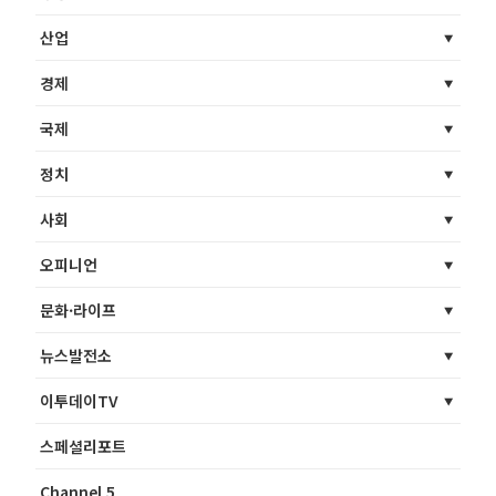
산업
경제
국제
정치
사회
오피니언
문화·라이프
뉴스발전소
이투데이TV
스페셜리포트
Channel 5