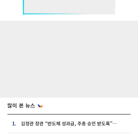
많이 본 뉴스
김정관 장관 “반도체 성과급, 주총 승인 받도록”…상법·자본시장법 개정 시사
1.