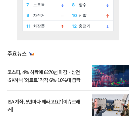
주요뉴스
코스피, 4% 하락에 6270선 마감…삼전
·SK하닉 '와르르' 각각 6%·10%대 급락
ISA 계좌, 5년마다 깨라고요? [이슈크래
커]