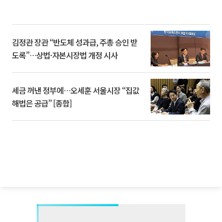
김정관 장관 “반도체 성과급, 주총 승인 받
도록”…상법·자본시장법 개정 시사
세금 꺼낸 정부에…오세훈 서울시장 “집값
해법은 공급” [종합]