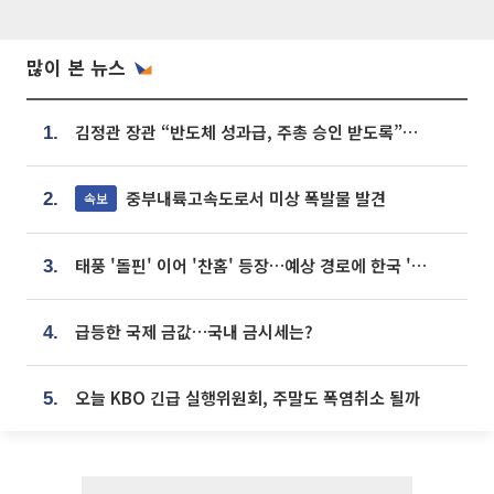
많이 본 뉴스
김정관 장관 “반도체 성과급, 주총 승인 받도록”…상법·자본시장법 개정 시사
1.
중부내륙고속도로서 미상 폭발물 발견
속보
2.
태풍 '돌핀' 이어 '찬홈' 등장…예상 경로에 한국 '한숨'
3.
급등한 국제 금값…국내 금시세는?
4.
오늘 KBO 긴급 실행위원회, 주말도 폭염취소 될까
5.