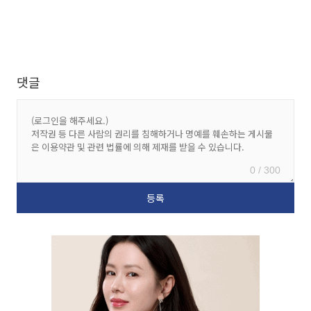
댓글
0 / 300