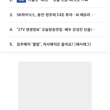
SK하이닉스, 용인·청주에 54조 투자…AI 메모리 생산기지 키운다
3.
'2TV 생생정보' 오늘방송맛집- 배우 강성진 단골! 쌀국수ㆍ푸팟퐁 커리 맛집 '블○○○'
4.
입추매직 '불발', 처서매직은 올까요? [해시태그]
5.