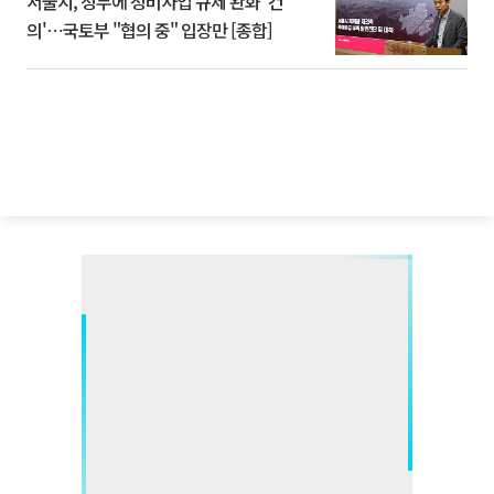
서울시, 정부에 정비사업 규제 완화 '건
의'⋯국토부 "협의 중" 입장만 [종합]