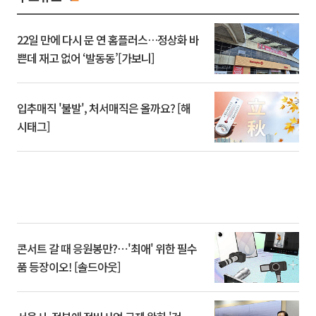
22일 만에 다시 문 연 홈플러스…정상화 바
쁜데 재고 없어 ‘발동동’[가보니]
입추매직 '불발', 처서매직은 올까요? [해
시태그]
콘서트 갈 때 응원봉만?⋯'최애' 위한 필수
품 등장이오! [솔드아웃]