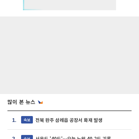
많이 본 뉴스
전북 완주 삼례읍 공장서 화재 발생
속보
1.
서울도 '40도'…오늘 노원 40.2도 기록
속보
2.