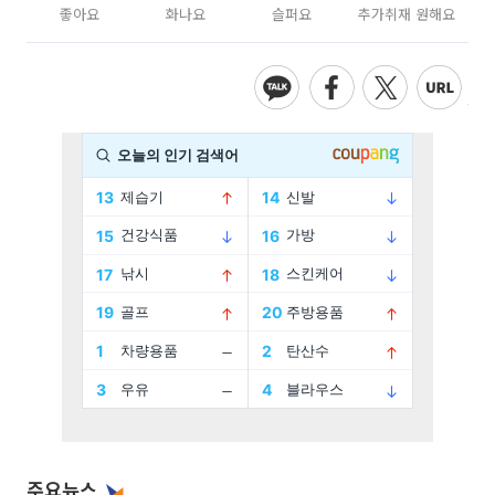
좋아요
화나요
슬퍼요
추가취재 원해요
주요뉴스