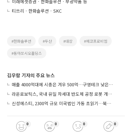
미래에셋증권ㆍ한화솔루션ㆍ부광약품 등
티쓰리ㆍ한화솔루션ㆍSKC
#한화솔루션
#두산
#대상
#에코프로비엠
#동아쏘시오홀딩스
김우람 기자의 주요 뉴스
매출 4000억대에 시총은 겨우 500억…구영테크 낮은 몸값에 저가 승계 마무리
라온로보틱스, 국내 유일 차세대 반도체 공정 로봇 개발 ‘고객사 테스트 진행’
신성에스티, 2300억 규모 미국법인 가동 초읽기…북미 ESS 공략 본격화
0
0
0
0