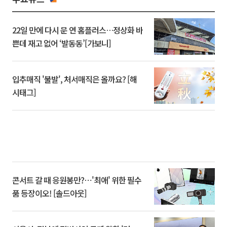
22일 만에 다시 문 연 홈플러스…정상화 바
쁜데 재고 없어 ‘발동동’[가보니]
입추매직 '불발', 처서매직은 올까요? [해
시태그]
콘서트 갈 때 응원봉만?⋯'최애' 위한 필수
품 등장이오! [솔드아웃]