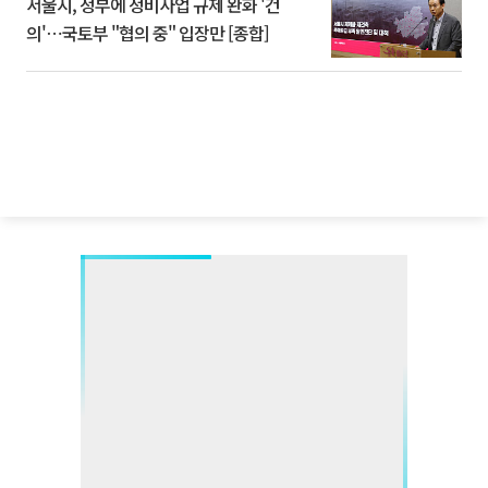
서울시, 정부에 정비사업 규제 완화 '건
의'⋯국토부 "협의 중" 입장만 [종합]