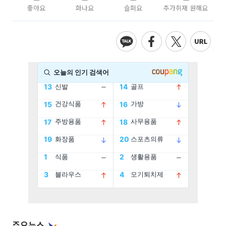
좋아요
화나요
슬퍼요
추가취재 원해요
주요뉴스