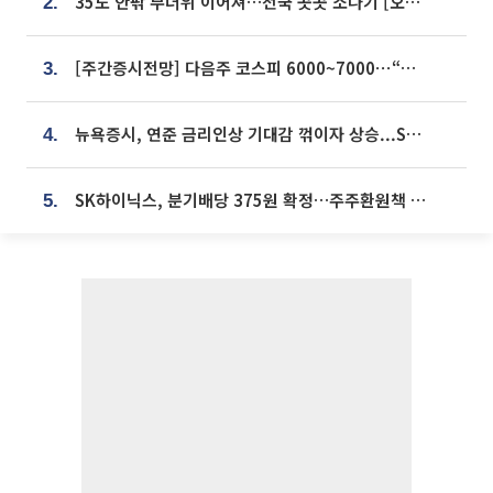
35도 안팎 무더위 이어져…전국 곳곳 소나기 [오늘 날씨]
2.
[주간증시전망] 다음주 코스피 6000~7000⋯“外人 수급은 정책이 변수”
3.
뉴욕증시, 연준 금리인상 기대감 꺾이자 상승...S&P500 사상 최고치 [종합]
4.
SK하이닉스, 분기배당 375원 확정…주주환원책 9월로 앞당겨 발표
5.