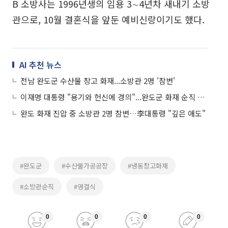
B 소방사는 1996년생의 임용 3∼4년차 새내기 소방
관으로, 10월 결혼식을 앞둔 예비신랑이기도 했다.
AI 추천 뉴스
전남 완도군 수산물 창고 화재...소방관 2명 '참변'
이재명 대통령 "용기와 헌신에 경의"...완도군 화재 순직 소방관 '애도'
완도 화재 진압 중 소방관 2명 참변…李대통령 "깊은 애도"
#완도군
#수산물가공공장
#냉동창고화재
#소방관순직
#영결식
0
0
0
0