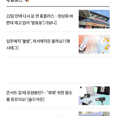
22일 만에 다시 문 연 홈플러스…정상화 바
쁜데 재고 없어 ‘발동동’[가보니]
입추매직 '불발', 처서매직은 올까요? [해
시태그]
콘서트 갈 때 응원봉만?⋯'최애' 위한 필수
품 등장이오! [솔드아웃]