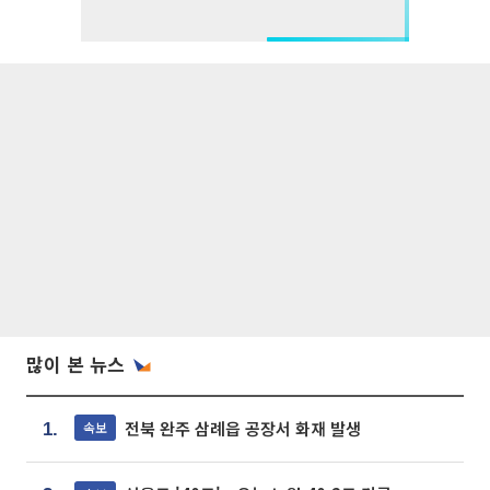
많이 본 뉴스
전북 완주 삼례읍 공장서 화재 발생
속보
1.