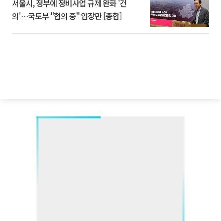
서울시, 정부에 정비사업 규제 완화 '건
의'⋯국토부 "협의 중" 입장만 [종합]