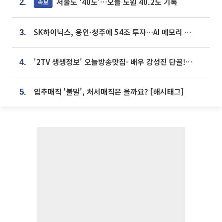
서울도 '40도'…오늘 노원 40.2도 기록
속보
2.
SK하이닉스, 용인·청주에 54조 투자…AI 메모리 생산기지 키운다
3.
'2TV 생생정보' 오늘방송맛집- 배우 강성진 단골! 쌀국수ㆍ푸팟퐁 커리 맛집 '블○○○'
4.
입추매직 '불발', 처서매직은 올까요? [해시태그]
5.