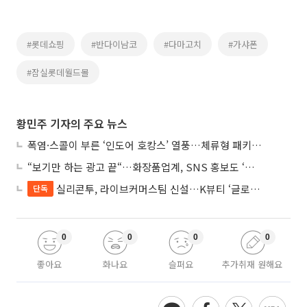
#롯데쇼핑
#반다이남코
#다마고치
#가샤폰
#잠실롯데월드몰
황민주 기자의 주요 뉴스
폭염·스콜이 부른 ‘인도어 호캉스’ 열풍…체류형 패키지 뜬다
“보기만 하는 광고 끝“…화장품업계, SNS 홍보도 ‘참여형 콘텐츠’로 변모
실리콘투, 라이브커머스팀 신설…K뷰티 ‘글로벌 판매망’ 확대
단독
0
0
0
0
좋아요
화나요
슬퍼요
추가취재 원해요