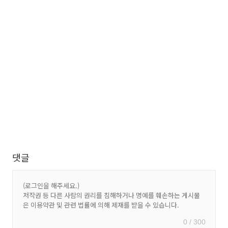
댓글
0 / 300