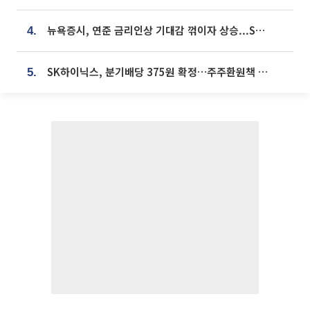
뉴욕증시, 연준 금리인상 기대감 꺾이자 상승...S&P500 사상 최고치 [종합]
4.
SK하이닉스, 분기배당 375원 확정…주주환원책 9월로 앞당겨 발표
5.