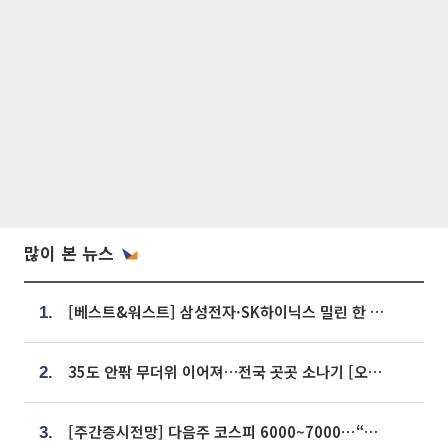
많이 본 뉴스
[베스트&워스트] 삼성전자·SK하이닉스 밀린 한 주…상상인증권은 85% 급등
1.
35도 안팎 무더위 이어져…전국 곳곳 소나기 [오늘 날씨]
2.
[주간증시전망] 다음주 코스피 6000~7000⋯“外人 수급은 정책이 변수”
3.