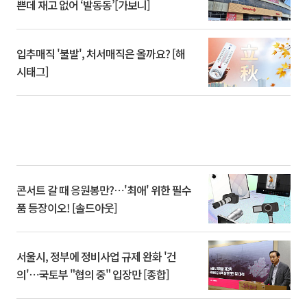
쁜데 재고 없어 ‘발동동’[가보니]
입추매직 '불발', 처서매직은 올까요? [해
시태그]
콘서트 갈 때 응원봉만?⋯'최애' 위한 필수
품 등장이오! [솔드아웃]
서울시, 정부에 정비사업 규제 완화 '건
의'⋯국토부 "협의 중" 입장만 [종합]