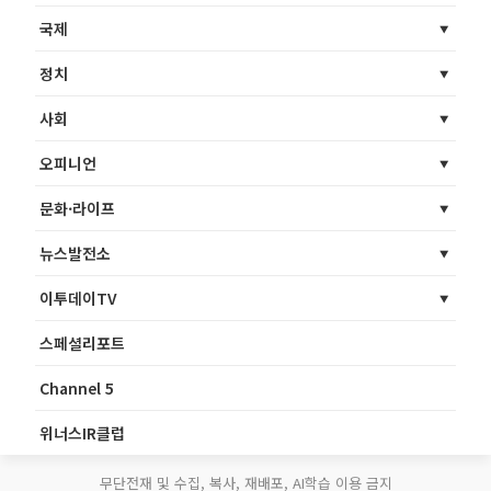
국제
정치
사회
오피니언
문화·라이프
뉴스발전소
이투데이TV
스페셜리포트
Channel 5
위너스IR클럽
무단전재 및 수집, 복사, 재배포, AI학습 이용 금지