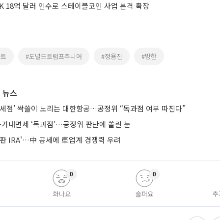
K 18억 달러 인수로 스테이블코인 사업 본격 확장
마트
#도널드트럼프주니어
#정용진
#방한
 뉴스
면세점’ 싹쓸이 노리는 대한항공…공정위 “독과점 여부 따진다”
·기내면세 ‘독과점’…공정위 판단에 쏠린 눈
판 IRA'…中 공세에 車업계 경쟁력 우려
0
0
화나요
슬퍼요
추