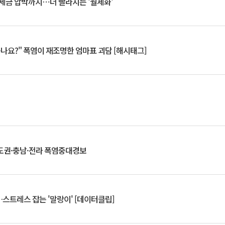
 세금 압박까지⋯더 빨라지는 '월세화'
죽나요?" 폭염이 재조명한 엄마표 괴담 [해시태그]
도권·충남·전라 폭염중대경보
스트레스 잡는 '말랑이' [데이터클립]