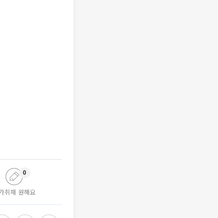
0
가취재 원해요