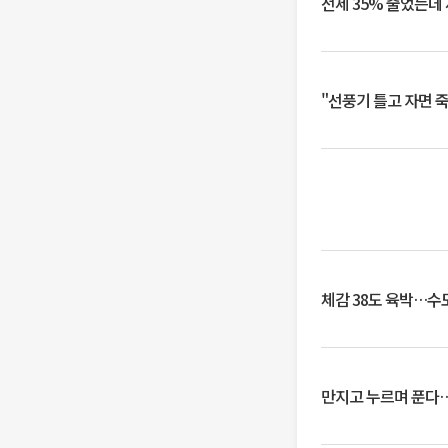
전세 35% 줄었는데
"선풍기 틀고 자면 
체감 38도 육박…수
만지고 누르며 푼다…