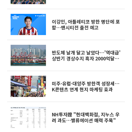
이강인, 아틀레티코 방한 명단에 포
함⋯맨시티전 출전 예고
반도체 날개 달고 날았다⋯'역대급'
상반기 경상수지 흑자 2000억달러
육박 [종합]
미주·유럽·대양주 방한객 성장세⋯
K콘텐츠 연계 현지 마케팅 효과
NH투자證 "현대백화점, 지누스 우
려 과도…밸류에이션 매력 주목"