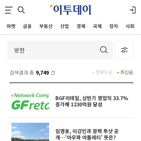
마켓
금융
부동산
산업
경제
국제
정치
사회
검색결과 총
9,749
건
정확도순
최신순
BGF리테일, 상반기 영업익 33.7%
증가해 1230억원 달성
임영웅, 이강인과 깜짝 투샷 공
개⋯'아우파 아틀레티' 뜻은?