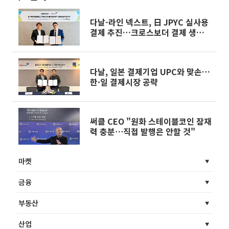
다날-라인 넥스트, 日 JPYC 실사용
결제 추진…크로스보더 결제 생태계
확대
다날, 일본 결제기업 UPC와 맞손…
한·일 결제시장 공략
써클 CEO "원화 스테이블코인 잠재
력 충분⋯직접 발행은 안할 것"
마켓
금융
부동산
산업