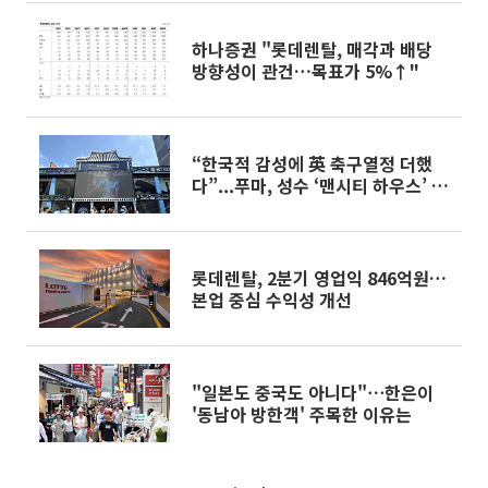
하나증권 "롯데렌탈, 매각과 배당
방향성이 관건…목표가 5%↑"
“한국적 감성에 英 축구열정 더했
다”...푸마, 성수 ‘맨시티 하우스’ 팝
업[가보니]
롯데렌탈, 2분기 영업익 846억원…
본업 중심 수익성 개선
"일본도 중국도 아니다"⋯한은이
'동남아 방한객' 주목한 이유는