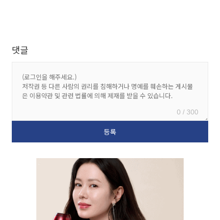
댓글
0 / 300