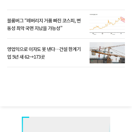
블룸버그 “레버리지 거품 빠진 코스피, 변
동성 최악 국면 지났을 가능성”
영업익으로 이자도 못 낸다…건설 한계기
업 5년 새 62→173곳