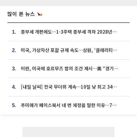
많이 본 뉴스
종부세 개편에도…1·3주택 종부세 격차 2028년부터 확대
1.
미국, 가상자산 포괄 규제 속도…상원, ‘클래리티법’ 9월 절차투표 추진
2.
이란, 미국에 호르무즈 합의 조건 제시…美 “경기 아직 안 끝나” [종합]
3.
[내일 날씨] 전국 무더위 계속…10일 낮 최고 34도 육박
4.
추미애가 페이스북서 네 번 재정을 말한 이유…7700억 추경 열쇠는 도의회에
5.