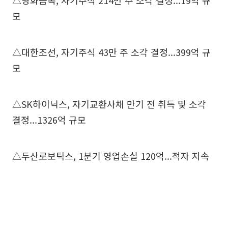
△영화금속, 자기주식 214만 주 소각 결정...19억 규
모
△대한조선, 자기주식 43만 주 소각 결정...399억 규
모
△SK하이닉스, 자기교환사채 만기 전 취득 및 소각
결정...1326억 규모
△두산로보틱스, 1분기 영업손실 120억...적자 지속