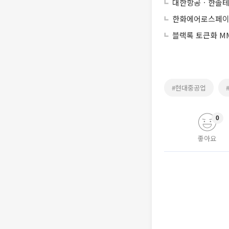
대한항공ㆍ한솔테
한화에어로스페이
블랙록 토큰화 MM
#현대중공업
0
좋아요