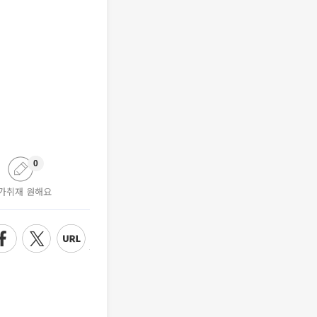
0
가취재 원해요