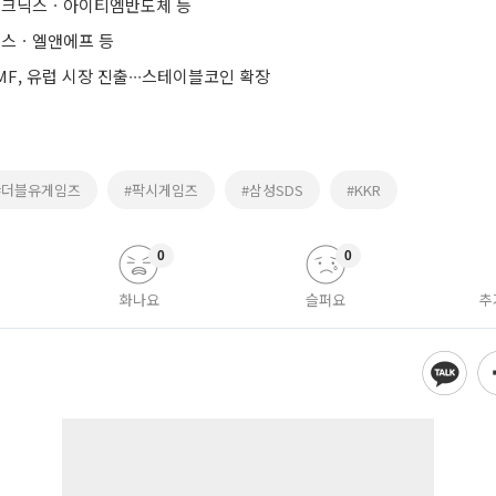
크닉스ㆍ아이티엠반도체 등
스ㆍ엘앤에프 등
F, 유럽 시장 진출∙∙∙스테이블코인 확장
#더블유게임즈
#팍시게임즈
#삼성SDS
#KKR
0
0
화나요
슬퍼요
추