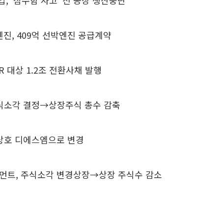
업, '잠수함 사고’ 전 공장 생산중단
진, 409억 선박엔진 공급계약
KR 대상 1.2조 전환사채 발행
주식소각 결정→상장주식 총수 감축
 상호 디에스엠으로 변경
트먼트, 주식소각 변경상장→상장 주식수 감소