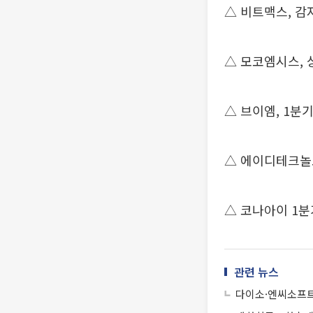
△ 비트맥스, 감자
△ 모코엠시스,
△ 브이엠, 1분
△ 에이디테크놀로지
△ 코나아이 1분
관련 뉴스
다이소·엔씨소프트