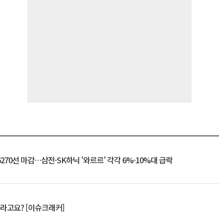
6270선 마감…삼전·SK하닉 '와르르' 각각 6%·10%대 급락
 깨라고요? [이슈크래커]