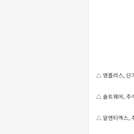
△ 엠플러스, 단
△ 솔트웨어, 
△ 알엔티엑스,