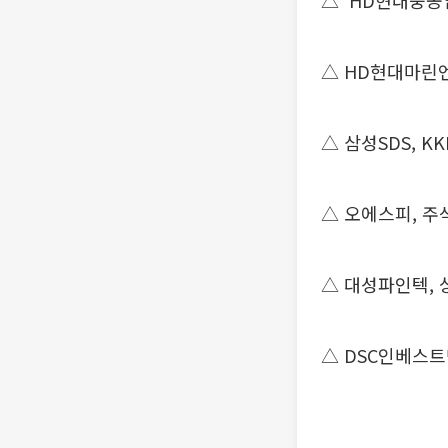
△ ‘HD현대중공
△ HD현대마린엔
△ 삼성SDS, K
△ 오에스피, 
△ 대성파인텍,
△ DSC인베스