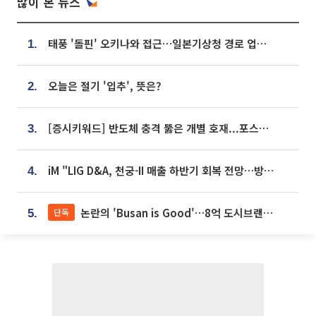
많이 본 뉴스
태풍 '돌핀' 오키나와 접근…일본기상청 경로 업데이트
1.
오늘은 절기 '입추', 뜻은?
2.
[증시키워드] 반도체 충격 뚫은 개별 호재...포스코퓨처엠·에코프로·한화솔루션 '눈길'
3.
iM "LIG D&A, 천궁-II 매출 하반기 회복 전망…방산 톱픽 유지"
4.
논란의 'Busan is Good'…8억 도시브랜드, 용산 대통령실 CI 업체가 수행
단독
5.