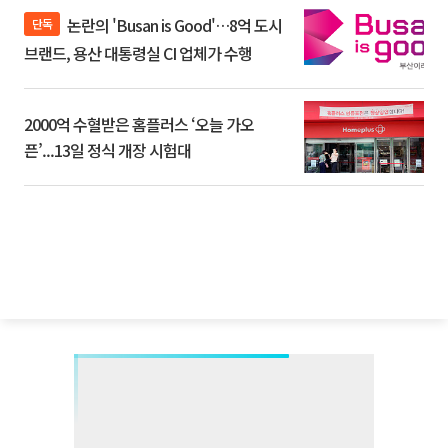
논란의 'Busan is Good'…8억 도시
단독
브랜드, 용산 대통령실 CI 업체가 수행
2000억 수혈받은 홈플러스 ‘오늘 가오
픈’...13일 정식 개장 시험대