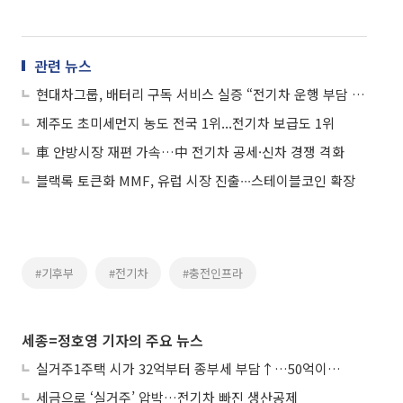
관련 뉴스
현대차그룹, 배터리 구독 서비스 실증 “전기차 운행 부담 낮춘다”
제주도 초미세먼지 농도 전국 1위...전기차 보급도 1위
車 안방시장 재편 가속…中 전기차 공세·신차 경쟁 격화
블랙록 토큰화 MMF, 유럽 시장 진출∙∙∙스테이블코인 확장
#기후부
#전기차
#충전인프라
세종=정호영 기자의 주요 뉴스
실거주1주택 시가 32억부터 종부세 부담↑…50억이면 454→979만원
세금으로 ‘실거주’ 압박…전기차 빠진 생산공제