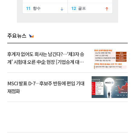
주요뉴스
후계자 없어도 회사는 남긴다?…‘제3자 승
계’ 시험대 오른 中企 현장 [기업승계 대전
환]
MSCI 발표 D-7…후보주 반등에 편입 기대
재점화