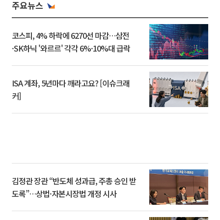
주요뉴스
코스피, 4% 하락에 6270선 마감…삼전
·SK하닉 '와르르' 각각 6%·10%대 급락
ISA 계좌, 5년마다 깨라고요? [이슈크래
커]
김정관 장관 “반도체 성과급, 주총 승인 받
도록”…상법·자본시장법 개정 시사