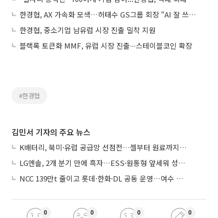
한경협, AX 가속화 모색…허태수 GS그룹 회장 “AI 잘 쓰는 나라로”
한경협, 중소기업 남유럽 시장 진출 밀착 지원
블랙록 토큰화 MMF, 유럽 시장 진출∙∙∙스테이블코인 확장
#한경협
김민서 기자의 주요 뉴스
K배터리, 북미·유럽 공급망 선점전…셀부터 원료까지 현지화
LG엔솔, 2개 분기 만에 흑자…ESS·원통형 앞세워 성장 가속
NCC 139만t 줄이고 롯데·한화·DL 공동 운영…여수 1호 본궤도
0
0
0
0