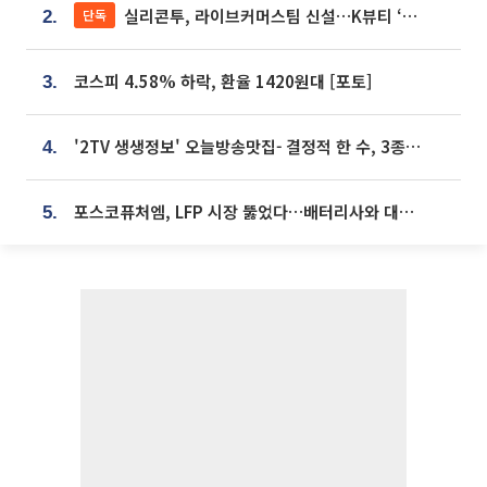
실리콘투, 라이브커머스팀 신설…K뷰티 ‘글로벌 판매망’ 확대[K뷰티 라방戰]
단독
2.
코스피 4.58% 하락, 환율 1420원대 [포토]
3.
'2TV 생생정보' 오늘방송맛집- 결정적 한 수, 3종 메밀면! 메밀 소바 맛집 '의○○○○'
4.
포스코퓨처엠, LFP 시장 뚫었다…배터리사와 대규모 장기 공급 합의
5.