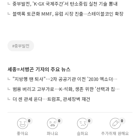
중부발전, 'K-GX 국제주간'서 탄소중립 실천 기술 뽐내
블랙록 토큰화 MMF, 유럽 시장 진출∙∙∙스테이블코인 확장
#중부발전
세종=서병곤 기자의 주요 뉴스
"지방행 땐 퇴사"⋯2차 공공기관 이전 '2030 엑소더스' 뇌관
범용 버리고 고부가로⋯K-석화, 생존 위한 '선택과 집중'
더 센 관세 온다…트럼프, 관세장벽 재건
0
0
0
0
좋아요
화나요
슬퍼요
추가취재 원해요