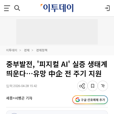
이투데이
경제
경제정책
중부발전, '피지컬 AI' 실증 생태계
띄운다⋯유망 中企 전 주기 지원
입력 2026-04-28 15:42
세종=서병곤 기자
구글 선호매체 추가