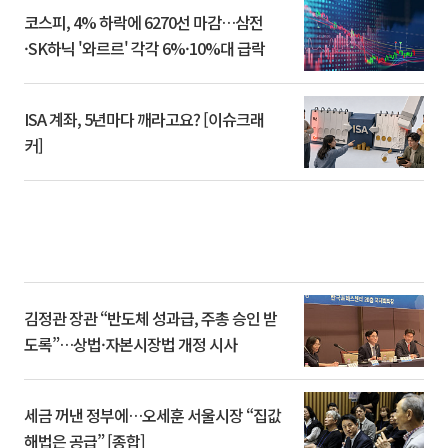
코스피, 4% 하락에 6270선 마감…삼전
·SK하닉 '와르르' 각각 6%·10%대 급락
ISA 계좌, 5년마다 깨라고요? [이슈크래
커]
김정관 장관 “반도체 성과급, 주총 승인 받
도록”…상법·자본시장법 개정 시사
세금 꺼낸 정부에…오세훈 서울시장 “집값
해법은 공급” [종합]