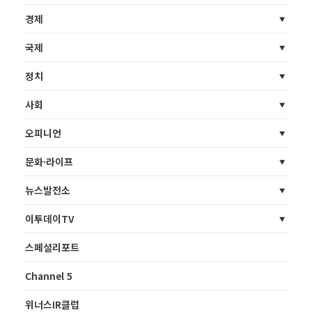
경제
국제
정치
사회
오피니언
문화·라이프
뉴스발전소
이투데이TV
스페셜리포트
Channel 5
위너스IR클럽