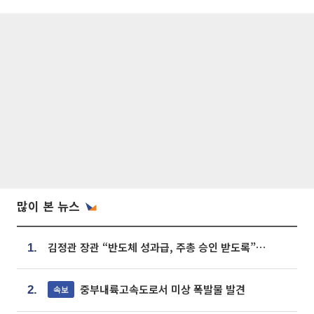
많이 본 뉴스
김정관 장관 “반도체 성과급, 주총 승인 받도록”…상법·자본시장법 개정 시사
1.
중부내륙고속도로서 미상 폭발물 발견
속보
2.