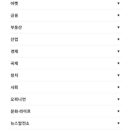
마켓
금융
부동산
산업
경제
국제
정치
사회
오피니언
문화·라이프
뉴스발전소