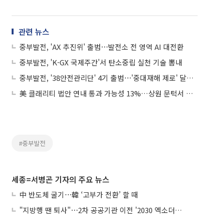
관련 뉴스
중부발전, 'AX 추진위' 출범⋯발전소 전 영역 AI 대전환
중부발전, 'K-GX 국제주간'서 탄소중립 실천 기술 뽐내
중부발전, '38안전관리단' 4기 출범⋯'중대재해 제로' 달성 앞장
美 클래리티 법안 연내 통과 가능성 13%…상원 문턱서 제동
#중부발전
세종=서병곤 기자의 주요 뉴스
中 반도체 굴기⋯韓 ‘고부가 전환’ 할 때
"지방행 땐 퇴사"⋯2차 공공기관 이전 '2030 엑소더스' 뇌관