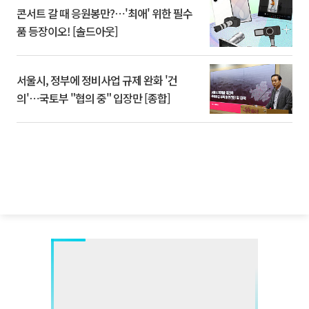
콘서트 갈 때 응원봉만?⋯'최애' 위한 필수
품 등장이오! [솔드아웃]
서울시, 정부에 정비사업 규제 완화 '건
의'⋯국토부 "협의 중" 입장만 [종합]