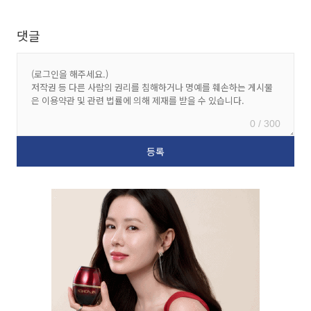
댓글
0 / 300