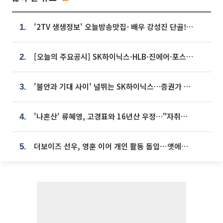
'2TV 생생정보' 오늘방송맛집- 배우 강성진 단골! 쌀국수ㆍ푸팟퐁 커리 맛집 '블○○○'
1.
[오늘의 주요공시] SK하이닉스·HLB·진에어·포스코홀딩스·네이버·대우건설 등
2.
'불안과 기대 사이' 널뛰는 SK하이닉스…증권가 "HBM4·LTA 기반 펀터멘털 견고"
3.
'나혼산' 류혜영, 고경표와 16년산 우정…"자취방서 부모님과 마주쳐"
4.
더보이즈 선우, 영훈 이어 개인 활동 돌입⋯앳에어리어와 전속계약
5.