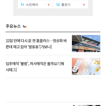
주요뉴스
22일 만에 다시 문 연 홈플러스…정상화 바
쁜데 재고 없어 ‘발동동’[가보니]
입추매직 '불발', 처서매직은 올까요? [해
시태그]