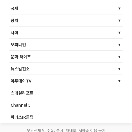
국제
정치
사회
오피니언
문화·라이프
뉴스발전소
이투데이TV
스페셜리포트
Channel 5
위너스IR클럽
무단전재 및 수집, 복사, 재배포, AI학습 이용 금지