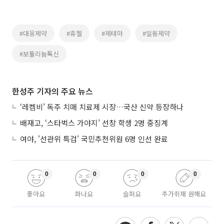
#대웅제약
#휴젤
#제테마
#일동제약
#보툴리눔톡신
한성주 기자의 주요 뉴스
‘레켐비’ 독주 치매 치료제 시장…국산 신약 등장하나
배재고, ‘스타벅스 가야지’ 선창 학생 2명 중징계
여야, '선관위 특검' 국민추천위원 6명 인선 완료
0
0
0
0
좋아요
화나요
슬퍼요
추가취재 원해요