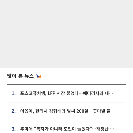
많이 본 뉴스
포스코퓨처엠, LFP 시장 뚫었다…배터리사와 대규모 장기 공급 합의
1.
아옳이, 한의사 김형배와 벌써 200일⋯꽃다발 들고 "프러포즈 아냐"
2.
추미애 "복지가 아니라 도민이 늘었다"…재정난 책임론 정면돌파
3.