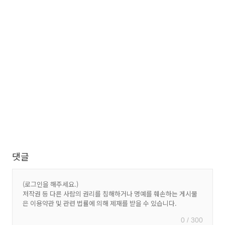
댓글
0 / 300