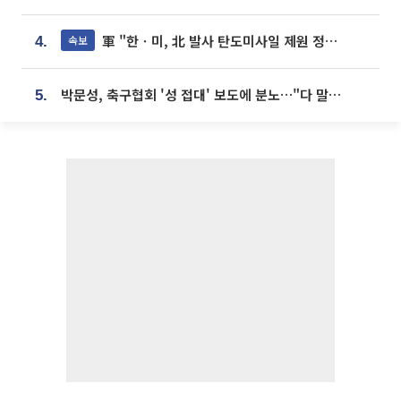
軍 "한ㆍ미, 北 발사 탄도미사일 제원 정밀분석 중"
속보
4.
박문성, 축구협회 '성 접대' 보도에 분노…"다 말아먹으려고 작정했나"
5.