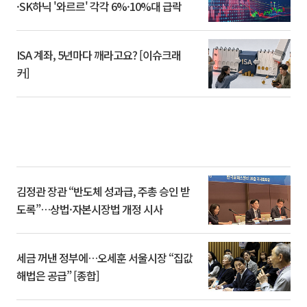
·SK하닉 '와르르' 각각 6%·10%대 급락
ISA 계좌, 5년마다 깨라고요? [이슈크래
커]
김정관 장관 “반도체 성과급, 주총 승인 받
도록”…상법·자본시장법 개정 시사
세금 꺼낸 정부에…오세훈 서울시장 “집값
해법은 공급” [종합]