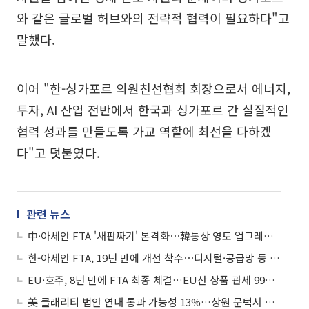
와 같은 글로벌 허브와의 전략적 협력이 필요하다"고
말했다.
이어 "한-싱가포르 의원친선협회 회장으로서 에너지,
투자, AI 산업 전반에서 한국과 싱가포르 간 실질적인
협력 성과를 만들도록 가교 역할에 최선을 다하겠
다"고 덧붙였다.
관련 뉴스
中·아세안 FTA '새판짜기' 본격화⋯韓통상 영토 업그레이드
한-아세안 FTA, 19년 만에 개선 착수⋯디지털·공급망 등 신규범 도입
EU·호주, 8년 만에 FTA 최종 체결…EU산 상품 관세 99% 철폐
美 클래리티 법안 연내 통과 가능성 13%…상원 문턱서 제동