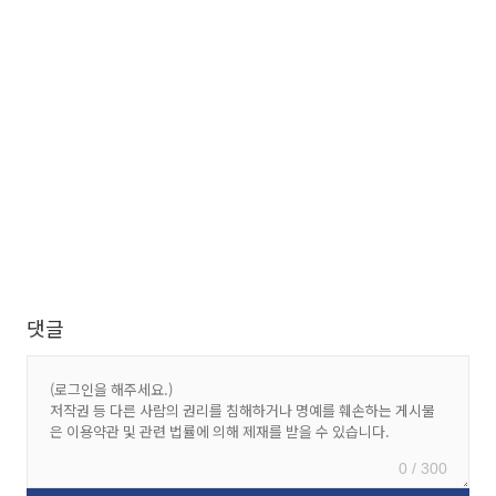
댓글
0 / 300