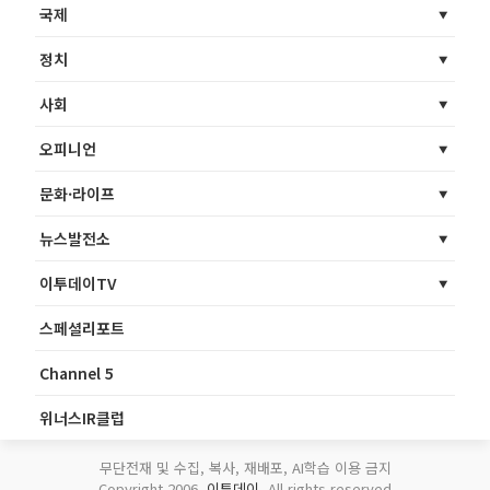
국제
정치
사회
오피니언
문화·라이프
뉴스발전소
이투데이TV
스페셜리포트
Channel 5
위너스IR클럽
무단전재 및 수집, 복사, 재배포, AI학습 이용 금지
Copyright 2006.
이투데이
. All rights reserved