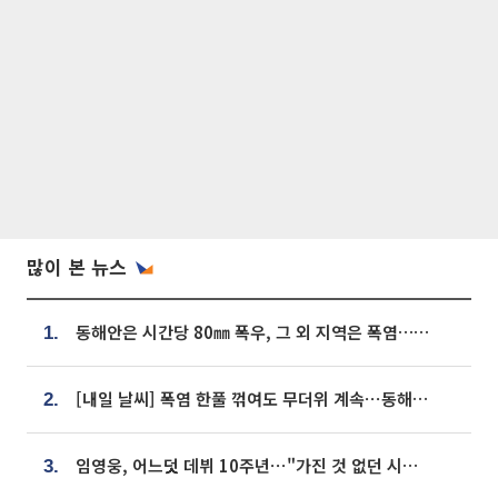
많이 본 뉴스
동해안은 시간당 80㎜ 폭우, 그 외 지역은 폭염…‘극과 극 날씨’
1.
[내일 날씨] 폭염 한풀 꺾여도 무더위 계속⋯동해안 이틀 연속 비
2.
임영웅, 어느덧 데뷔 10주년⋯"가진 것 없던 시절, 내 앞엔 20명의 팬뿐"
3.