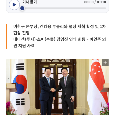
기사 듣기
00:00 / 03:38
여한구 본부장, 간킴용 부총리와 협상 세칙 확정 및 1차
협상 진행
테마섹(투자)·쇼피(수출) 경영진 연쇄 회동…이언주 의
원 지원 사격