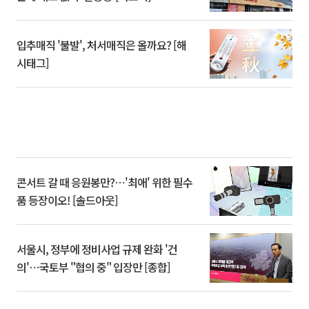
입추매직 '불발', 처서매직은 올까요? [해
시태그]
콘서트 갈 때 응원봉만?⋯'최애' 위한 필수
품 등장이오! [솔드아웃]
서울시, 정부에 정비사업 규제 완화 '건
의'⋯국토부 "협의 중" 입장만 [종합]