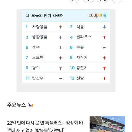
주요뉴스
22일 만에 다시 문 연 홈플러스…정상화 바
쁜데 재고 없어 ‘발동동’[가보니]