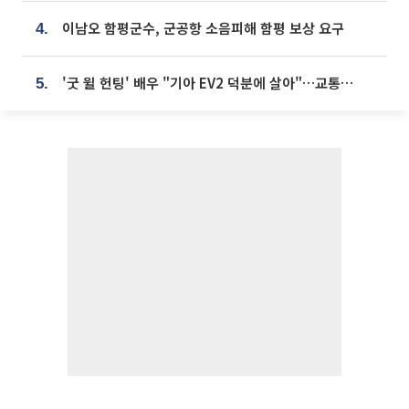
이남오 함평군수, 군공항 소음피해 함평 보상 요구
4.
'굿 윌 헌팅' 배우 "기아 EV2 덕분에 살아"…교통사고 후 안전성 극찬
5.