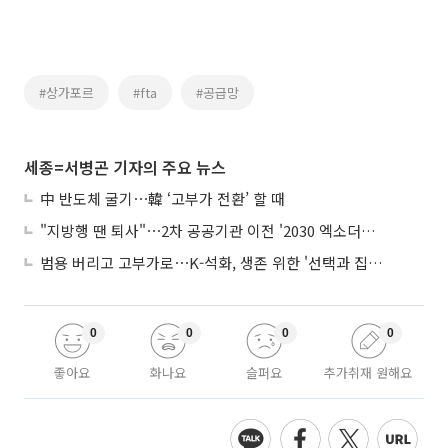
#상가포르
#fta
#공급망
세종=서병곤 기자의 주요 뉴스
中 반도체 굴기⋯韓 ‘고부가 전환’ 할 때
"지방행 땐 퇴사"⋯2차 공공기관 이전 '2030 엑소더스' 뇌관
범용 버리고 고부가로⋯K-석화, 생존 위한 '선택과 집중'
0
0
0
0
좋아요
화나요
슬퍼요
추가취재 원해요