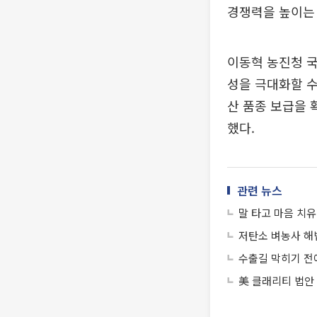
경쟁력을 높이는 
이동혁 농진청 
성을 극대화할 수
산 품종 보급을 
했다.
관련 뉴스
말 타고 마음 치
저탄소 벼농사 해
수출길 막히기 전에
美 클래리티 법안