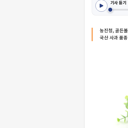
기사 듣기
농진청, 골든볼
국산 사과 품종 