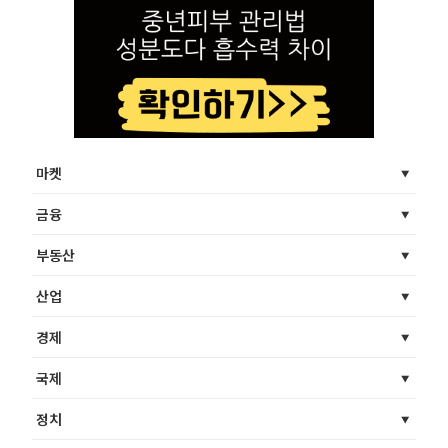
마켓
금융
부동산
산업
경제
국제
정치