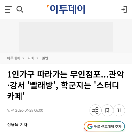
이투데이
사회
일반
1인가구 따라가는 무인점포...관악
·강서 '빨래방', 학군지는 '스터디
카페'
입력 2026-04-29 06:00
정용욱 기자
구글 선호매체 추가