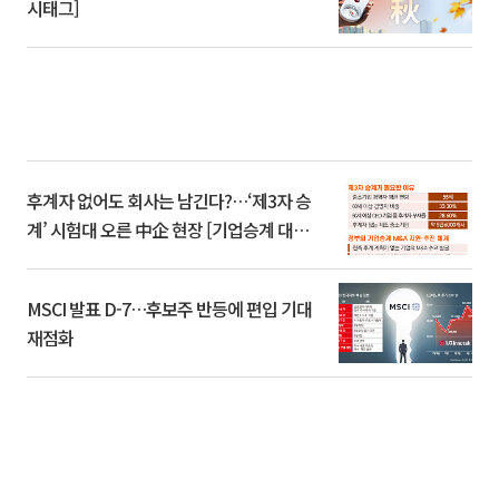
시태그]
후계자 없어도 회사는 남긴다?…‘제3자 승
계’ 시험대 오른 中企 현장 [기업승계 대전
환]
MSCI 발표 D-7…후보주 반등에 편입 기대
재점화