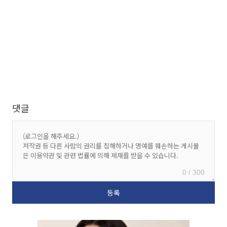
댓글
0 / 300