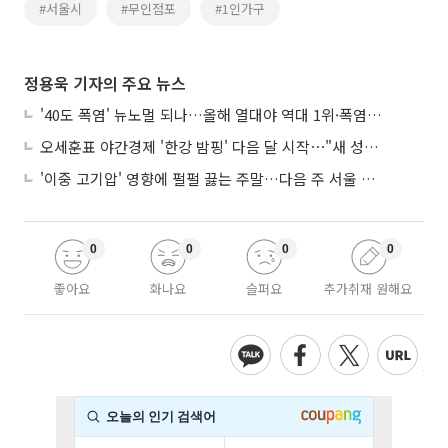
#서울시
#무인점포
#1인가구
정용욱 기자의 주요 뉴스
'40도 폭염' 뉴노멀 되나…올해 열대야 역대 1위·폭염일수 평년 3배 넘어
오세훈표 야간경제 '한강 밤핑' 다음 달 시작⋯"새 성장동력 만들 것"
'이중 고기압' 영향에 펄펄 끓는 주말…다음 주 서울 포함 서쪽이 더 덥다
0
0
0
0
좋아요
화나요
슬퍼요
추가취재 원해요