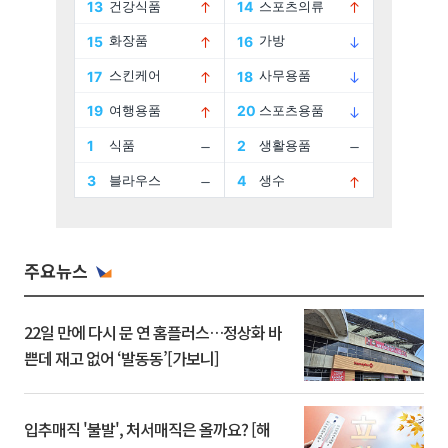
주요뉴스
22일 만에 다시 문 연 홈플러스…정상화 바
쁜데 재고 없어 ‘발동동’[가보니]
입추매직 '불발', 처서매직은 올까요? [해