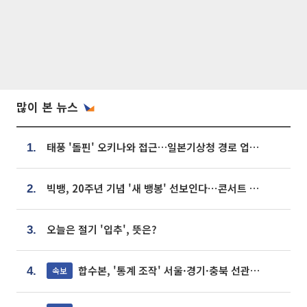
많이 본 뉴스
태풍 '돌핀' 오키나와 접근…일본기상청 경로 업데이트
1.
빅뱅, 20주년 기념 '새 뱅봉' 선보인다⋯콘서트 앞두고 팝업 개최
2.
오늘은 절기 '입추', 뜻은?
3.
합수본, '통계 조작' 서울·경기·충북 선관위 등 추가 압수수색
속보
4.