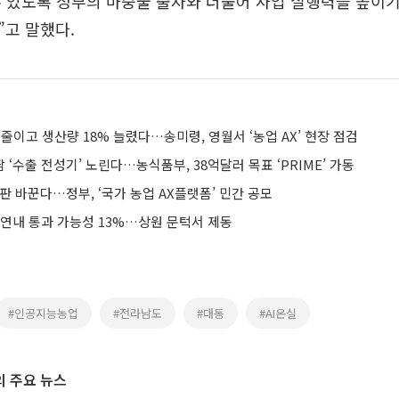
 있도록 정부의 마중물 출자와 더불어 사업 실행력을 높이기
고 말했다.
% 줄이고 생산량 18% 늘렸다…송미령, 영월서 ‘농업 AX’ 현장 점검
 ‘수출 전성기’ 노린다…농식품부, 38억달러 목표 ‘PRIME’ 가동
 판 바꾼다…정부, ‘국가 농업 AX플랫폼’ 민간 공모
 연내 통과 가능성 13%…상원 문턱서 제동
#인공지능농업
#전라남도
#대동
#AI온실
 주요 뉴스