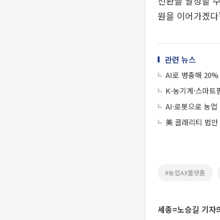
전환을 달성할 수
원을 이어가겠다”
관련 뉴스
AI로 병충해 20
K-농기계·스마트팜
AI·로봇으로 농업
美 클래리티 법안
#농업AX플랫폼
세종=노승길 기자의