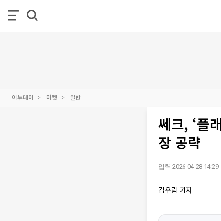
이투데이
마켓
일반
쎄크, ‘플
장 공략
입력 2026-04-28 14:29
김우람 기자