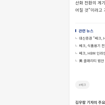
산화 전환의 계기
어질 것”이라고 
관련 뉴스
대신증권 "쎄크, 
쎄크, 식품용기 
쎄크, HBM 인라
美 클래리티 법안
#쎄크
김우람 기자의 주요