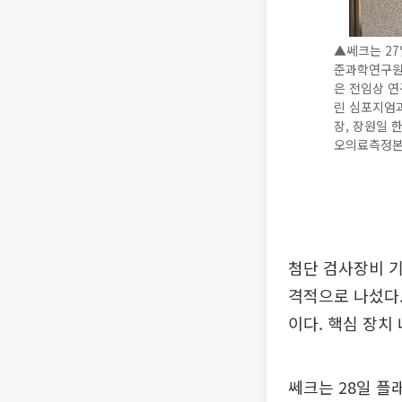
▲쎄크는 27
준과학연구원(
은 전임상 연
린 심포지엄
장, 장원일
오의료측정본부
첨단 검사장비 기
격적으로 나섰다.
이다. 핵심 장치
쎄크는 28일 플