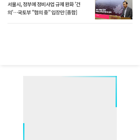
서울시, 정부에 정비사업 규제 완화 '건
의'⋯국토부 "협의 중" 입장만 [종합]