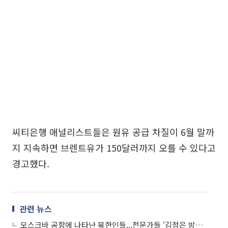
씨티은행 애널리스트들은 원유 공급 차질이 6월 말까
지 지속하면 브렌트유가 150달러까지 오를 수 있다고
경고했다.
관련 뉴스
모스크바 공항에 나타난 북한인들...전문가들 ‘김정은 방러·외화벌이’ 의견분분