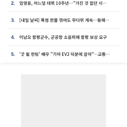
임영웅, 어느덧 데뷔 10주년⋯"가진 것 없던 시절, 내 앞엔 20명의 팬뿐"
2.
[내일 날씨] 폭염 한풀 꺾여도 무더위 계속⋯동해안 이틀 연속 비
3.
이남오 함평군수, 군공항 소음피해 함평 보상 요구
4.
'굿 윌 헌팅' 배우 "기아 EV2 덕분에 살아"…교통사고 후 안전성 극찬
5.