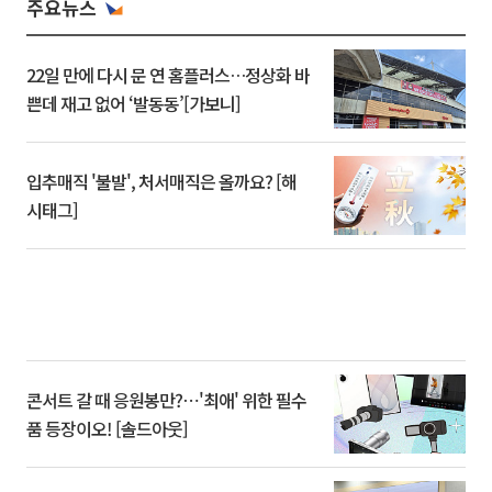
주요뉴스
22일 만에 다시 문 연 홈플러스…정상화 바
쁜데 재고 없어 ‘발동동’[가보니]
입추매직 '불발', 처서매직은 올까요? [해
시태그]
콘서트 갈 때 응원봉만?⋯'최애' 위한 필수
품 등장이오! [솔드아웃]