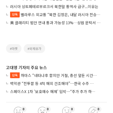
러시아 상트페테르부르크서 북한말 통역사 급구...이유는
벨라루스 외교통 “북한 김정은, 내달 러시아 전승절 참석 가능성”
단독
美 클래리티 법안 연내 통과 가능성 13%…상원 문턱서 제동
#마켓
#국제유가
고대영 기자의 주요 뉴스
하마스 “네타냐후 합의안 거절, 총선 앞둔 시간 끌기”
단독
백악관 “전투함 등 4척 해외 건조해야”⋯한국 수주 기대
스페이스X 1차 '보호예수 해제' 임박⋯“주가 추가 하락 가능성”
0
0
0
0