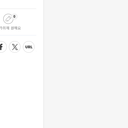
0
가취재 원해요