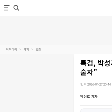
이투데이
사회
법조
특검, 박성
술자”
입력 2026-04-27 20:44
박정호 기자