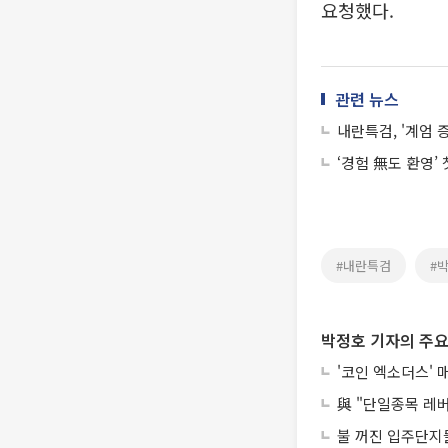
요청했다.
관련 뉴스
내란특검, '계엄 
‘경험 無도 환영’
#내란특검
#
박정호 기자의 주요
'코인 엑소더스' 
與 "단일종목 레
불 꺼진 입주단지들