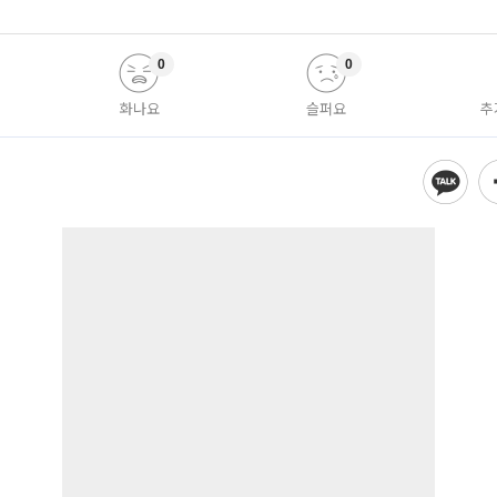
0
0
화나요
슬퍼요
추