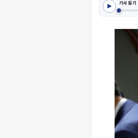
기사 듣기