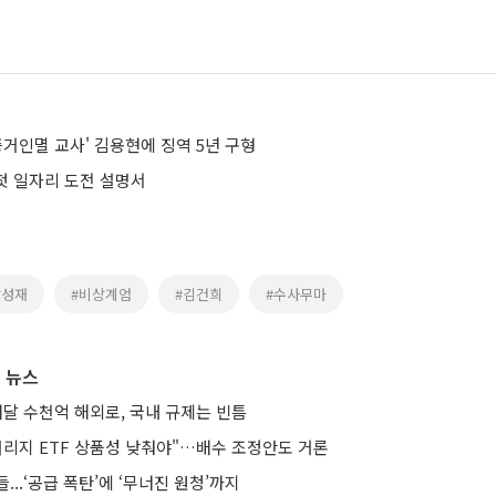
증거인멸 교사' 김용현에 징역 5년 구형
 첫 일자리 도전 설명서
박성재
#비상계엄
#김건희
#수사무마
 뉴스
매달 수천억 해외로, 국내 규제는 빈틈
버리지 ETF 상품성 낮춰야"…배수 조정안도 거론
...‘공급 폭탄’에 ‘무너진 원청’까지