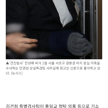
▲'건진법사' 전성배 씨가 1월 서울 서초구 관봉권 띠지 분실 의혹을
수사하는 안권섭 상설특검팀 사무실에 참고인 신분으로 출석하고 있
다. (뉴시스)
김건희 특별검사팀이 통일교 청탁 의혹 등으로 기소