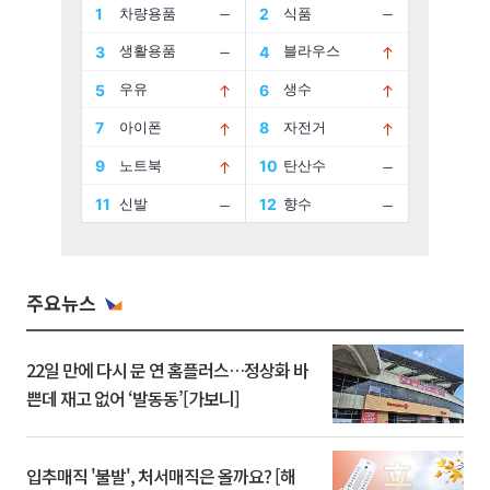
주요뉴스
22일 만에 다시 문 연 홈플러스…정상화 바
쁜데 재고 없어 ‘발동동’[가보니]
입추매직 '불발', 처서매직은 올까요? [해