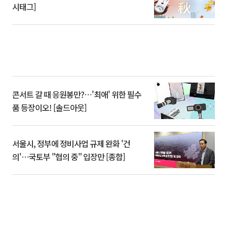
시태그]
콘서트 갈 때 응원봉만?⋯'최애' 위한 필수
품 등장이오! [솔드아웃]
서울시, 정부에 정비사업 규제 완화 '건
의'⋯국토부 "협의 중" 입장만 [종합]