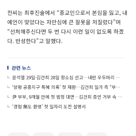
전씨는 최후진술에서 “종교인으로서 본심을 잃고, 내
예언이 맞았다는 자만심에 큰 잘못을 저질렀다”며
“선처해주신다면 두 번 다시 이런 일이 없도록 하겠
다. 반성한다”고 말했다.
관련 뉴스
윤석열 29일·김건희 28일 항소심 선고…내란 우두머리 재판도 시작
‘양평 공흥지구 특혜 의혹’ 첫 재판…김건희 일가 측 “부탁 개연성 없어”
尹 부부, 9개월 만에 첫 법정 대면…김건희 증언 거부 속 30분만에 종료
‘경험 無도 환영’ 첫 일자리 도전 설명서