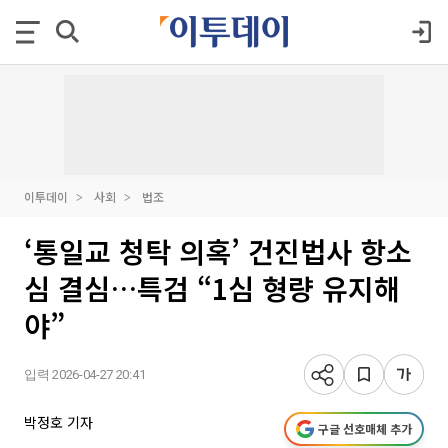
이투데이
사회
법조
‘통일교 청탁 의혹’ 건진법사 항소
심 결심…특검 “1심 형량 유지해
야”
입력 2026-04-27 20:41
박정호 기자
구글 선호매체 추가