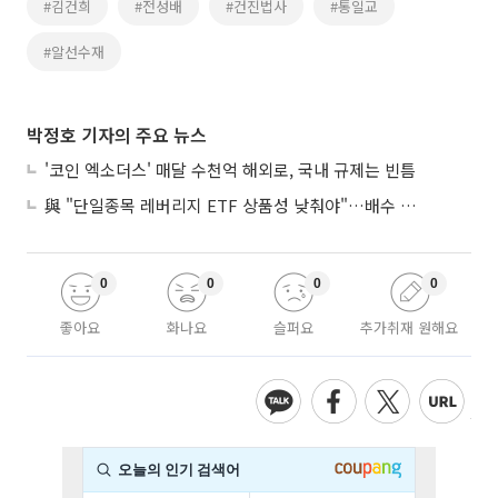
#김건희
#전성배
#건진법사
#통일교
#알선수재
박정호 기자의 주요 뉴스
'코인 엑소더스' 매달 수천억 해외로, 국내 규제는 빈틈
與 "단일종목 레버리지 ETF 상품성 낮춰야"…배수 조정안도 거론
0
0
0
0
좋아요
화나요
슬퍼요
추가취재 원해요