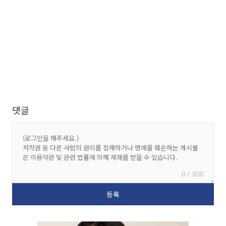
댓글
0 / 300