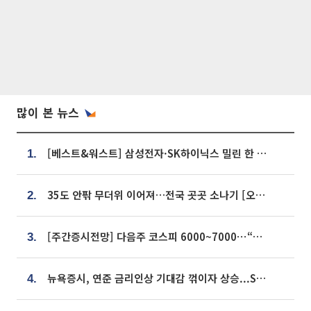
많이 본 뉴스
[베스트&워스트] 삼성전자·SK하이닉스 밀린 한 주…상상인증권은 85% 급등
1.
35도 안팎 무더위 이어져…전국 곳곳 소나기 [오늘 날씨]
2.
[주간증시전망] 다음주 코스피 6000~7000⋯“外人 수급은 정책이 변수”
3.
뉴욕증시, 연준 금리인상 기대감 꺾이자 상승...S&P500 사상 최고치 [종합]
4.