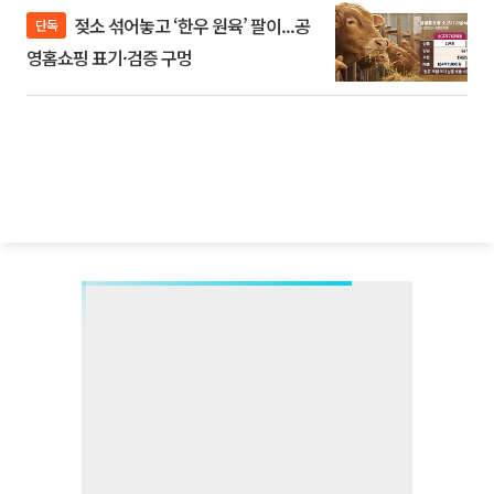
젖소 섞어놓고 ‘한우 원육’ 팔이...공
단독
영홈쇼핑 표기·검증 구멍