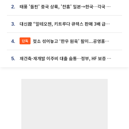
태풍 '돌핀' 중국 상륙, '찬홈' 일본→한국…각국 기상청 예상 경로는?
2.
대신證 “알테오젠, 키트루다 큐렉스 판매 3배 급증…목표가 41만원 상향”
3.
젖소 섞어놓고 ‘한우 원육’ 팔이...공영홈쇼핑 표기·검증 구멍
단독
4.
재건축·재개발 이주비 대출 숨통…정부, HF 보증 신설 추진
5.