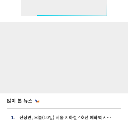
많이 본 뉴스
전장연, 오늘(10일) 서울 지하철 4호선 혜화역 시위…1호선 용산역 무정차
1.