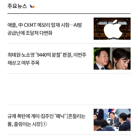
주요뉴스
애플, 中 CXMT 메모리 탑재 시험…AI발
공급난에 조달처 다변화
최태원·노소영 '9440억 분할' 판결, 이번주
재상고 여부 주목
규제 폭탄에 개미·집주인 '패닉' [흔들리는
룰, 출렁이는 시장]①