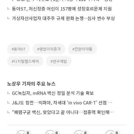
동아ST, 저신장증 어린이 157명에 성장호르몬제 지원
가상자산사업자 대주주 규제 완화 논쟁∙∙∙심사 변수 부상
#동아ST
#영업이익증가
#전문의약품
#디지털헬스케어
#연구개발
노상우 기자의 주요 뉴스
GC녹십자, mRNA 백신 정밀 분석 기술 확보
J&J도 참전…빅파마, 차세대 ‘in vivo CAR-T’ 선점 경쟁 본격화
“폐렴구균 백신, 맞았다고 끝 아니다…접종력 확인해야”
0
0
0
0