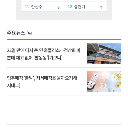
주요뉴스
22일 만에 다시 문 연 홈플러스…정상화 바
쁜데 재고 없어 ‘발동동’[가보니]
입추매직 '불발', 처서매직은 올까요? [해
시태그]