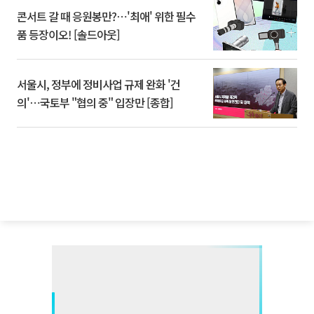
콘서트 갈 때 응원봉만?⋯'최애' 위한 필수
품 등장이오! [솔드아웃]
서울시, 정부에 정비사업 규제 완화 '건
의'⋯국토부 "협의 중" 입장만 [종합]