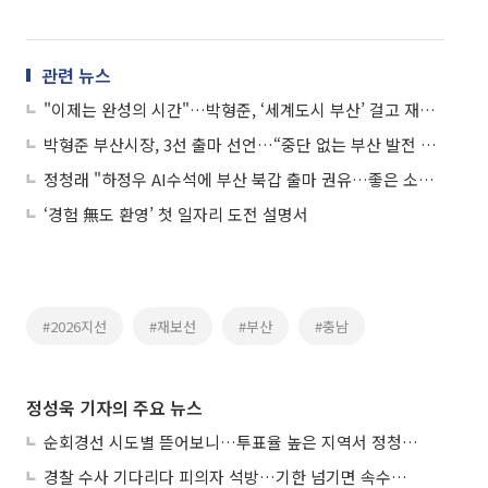
관련 뉴스
"이제는 완성의 시간"…박형준, ‘세계도시 부산’ 걸고 재도전 선언
박형준 부산시장, 3선 출마 선언…“중단 없는 부산 발전 완성”
정청래 "하정우 AI수석에 부산 북갑 출마 권유…좋은 소식 있을 것"
‘경험 無도 환영’ 첫 일자리 도전 설명서
#2026지선
#재보선
#부산
#충남
정성욱 기자의 주요 뉴스
순회경선 시도별 뜯어보니…투표율 높은 지역서 정청래 강세
경찰 수사 기다리다 피의자 석방…기한 넘기면 속수무책