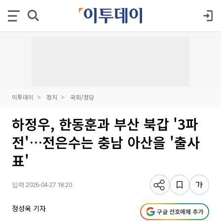
이투데이
정치
국회/정당
하정우, 한동훈과 부산 북갑 '3파
전'…전은수는 충남 아산을 '출사
표'
입력 2026-04-27 18:20
정성욱 기자
구글 선호매체 추가