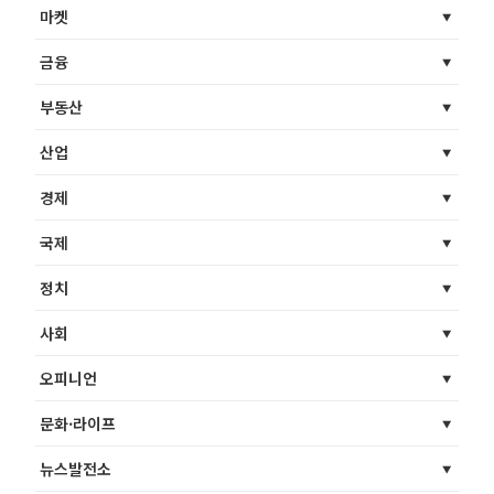
마켓
금융
부동산
산업
경제
국제
정치
사회
오피니언
문화·라이프
뉴스발전소