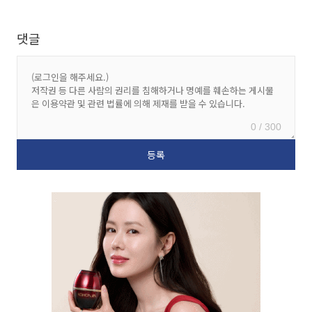
댓글
0 / 300