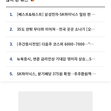
[베스트&워스트] 삼성전자·SK하이닉스 밀린 한 주…상상인증권은 85% 급등
1.
35도 안팎 무더위 이어져…전국 곳곳 소나기 [오늘 날씨]
2.
[주간증시전망] 다음주 코스피 6000~7000⋯“外人 수급은 정책이 변수”
3.
뉴욕증시, 연준 금리인상 기대감 꺾이자 상승...S&P500 사상 최고치 [종합]
4.
SK하이닉스, 분기배당 375원 확정…주주환원책 9월로 앞당겨 발표
5.