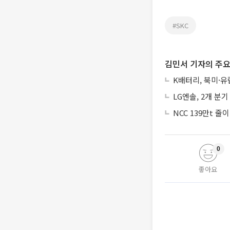
#SKC
김민서 기자의 주요
K배터리, 북미·
LG엔솔, 2개 분
NCC 139만t 
0
좋아요