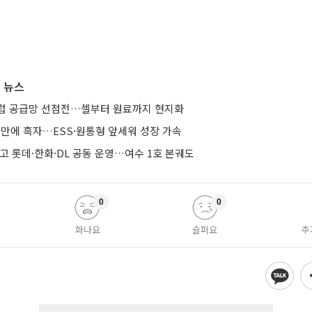
 뉴스
유럽 공급망 선점전…셀부터 원료까지 현지화
기 만에 흑자…ESS·원통형 앞세워 성장 가속
줄이고 롯데·한화·DL 공동 운영…여수 1호 본궤도
0
0
화나요
슬퍼요
추