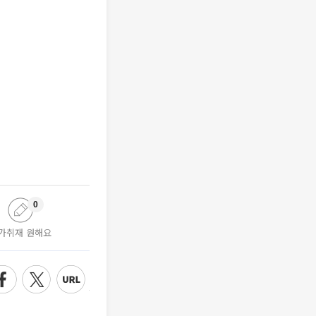
0
가취재 원해요