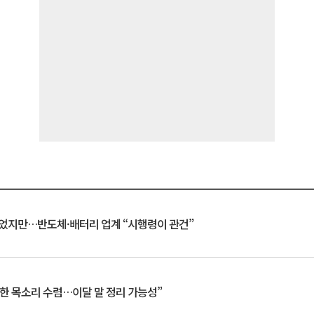
일 벗었지만…반도체·배터리 업계 “시행령이 관건”
한 목소리 수렴…이달 말 정리 가능성”