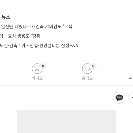
 뉴스
때 일산만 내렸다…재건축 기대감도 ‘무색’
입…효성·쌍용도 ‘껑충’
·토건·건축 1위…산업·환경설비는 삼성E&A
0
0
화나요
슬퍼요
추