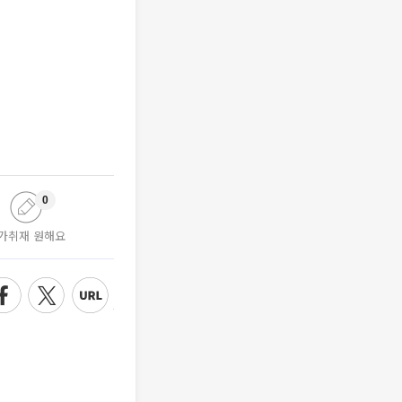
0
가취재 원해요