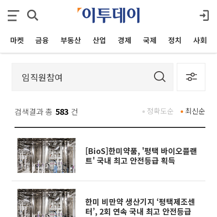
마켓
금융
부동산
산업
경제
국제
정치
사회
검색결과 총
583
건
정확도순
최신순
[BioS]한미약품, '평택 바이오플랜
트' 국내 최고 안전등급 획득
한미 비만약 생산기지 ‘평택제조센
터’, 2회 연속 국내 최고 안전등급