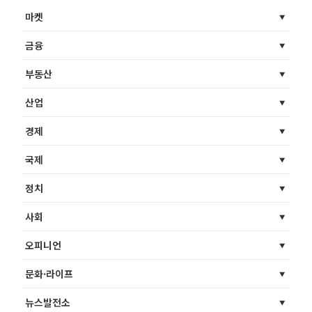
마켓
금융
부동산
산업
경제
국제
정치
사회
오피니언
문화·라이프
뉴스발전소