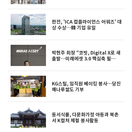
한전, 'ICA 컴플라이언스 어워즈' 대
상 수상⋯韓 기업 유일
박현주 회장 “코빗, Digital X로 새
출발…미래에셋 3.0 핵심축 될
것”[종합]
KG스틸, 임직원 베이킹 봉사…당진
해나루쌀도 기부
동서식품, 다문화가정 아동과 북촌
서 K컬처 체험 봉사활동