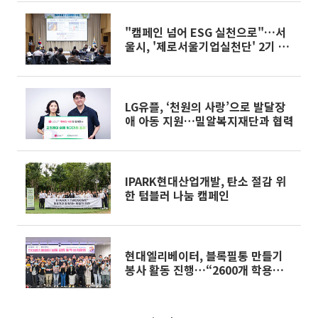
"캠페인 넘어 ESG 실천으로"…서
울시, '제로서울기업실천단' 2기 모
집
LG유플, ‘천원의 사랑’으로 발달장
애 아동 지원…밀알복지재단과 협력
IPARK현대산업개발, 탄소 절감 위
한 텀블러 나눔 캠페인
현대엘리베이터, 블록필통 만들기
봉사 활동 진행…“2600개 학용품
전달”