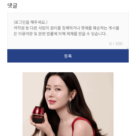
댓글
0 / 300