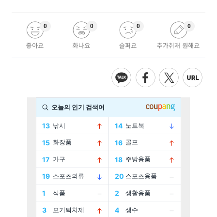
0
0
0
0
좋아요
화나요
슬퍼요
추가취재 원해요