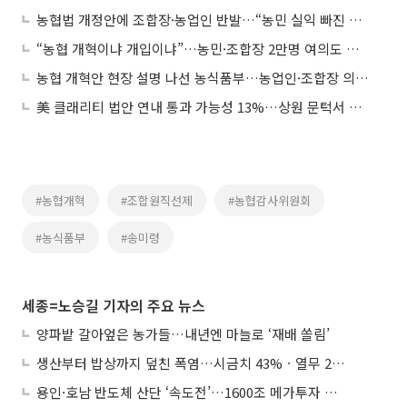
농협법 개정안에 조합장·농업인 반발…“농민 실익 빠진 구조 개편“
“농협 개혁이냐 개입이냐”…농민·조합장 2만명 여의도 집결
농협 개혁안 현장 설명 나선 농식품부…농업인·조합장 의견 듣는다
美 클래리티 법안 연내 통과 가능성 13%…상원 문턱서 제동
#농협개혁
#조합원직선제
#농협감사위원회
#농식품부
#송미령
세종=노승길 기자의 주요 뉴스
양파밭 갈아엎은 농가들…내년엔 마늘로 ‘재배 쏠림’
생산부터 밥상까지 덮친 폭염…시금치 43%ㆍ열무 28% 급등
용인·호남 반도체 산단 ‘속도전’…1600조 메가투자 이행 총력