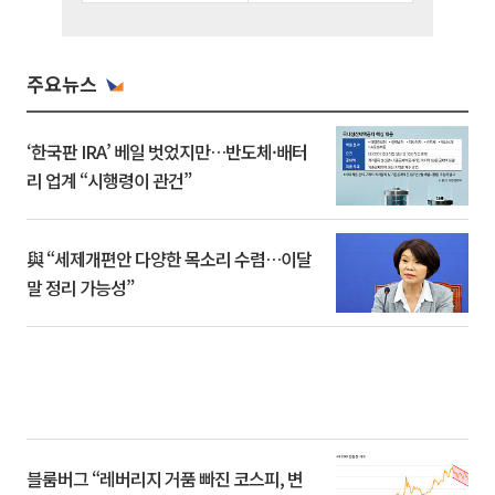
주요뉴스
‘한국판 IRA’ 베일 벗었지만…반도체·배터
리 업계 “시행령이 관건”
與 “세제개편안 다양한 목소리 수렴…이달
말 정리 가능성”
블룸버그 “레버리지 거품 빠진 코스피, 변