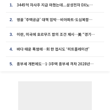
3445억 자사주 지급 마쳤는데...삼성전자 DX노조, 뒤늦은 '떼쓰기 집회'
1.
영끌 '주택공급' 대책 임박⋯비아파트·도심복합까지 총동원
2.
이란, 미국에 호르무즈 합의 조건 제시…美 “경기 아직 안 끝나” [종합]
3.
바다 태운 폭염에…회 한 접시도 ‘히트플레이션’
4.
종부세 개편에도…1·3주택 종부세 격차 2028년부터 확대
5.