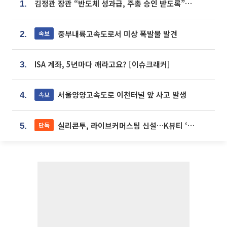
김정관 장관 “반도체 성과급, 주총 승인 받도록”…상법·자본시장법 개정 시사
1.
중부내륙고속도로서 미상 폭발물 발견
속보
2.
ISA 계좌, 5년마다 깨라고요? [이슈크래커]
3.
서울양양고속도로 이천터널 앞 사고 발생
속보
4.
실리콘투, 라이브커머스팀 신설…K뷰티 ‘글로벌 판매망’ 확대[K뷰티 라방戰]
단독
5.