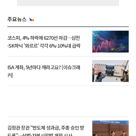
주요뉴스
코스피, 4% 하락에 6270선 마감…삼전
·SK하닉 '와르르' 각각 6%·10%대 급락
ISA 계좌, 5년마다 깨라고요? [이슈크래
커]
김정관 장관 “반도체 성과급, 주총 승인 받
도록”…상법·자본시장법 개정 시사