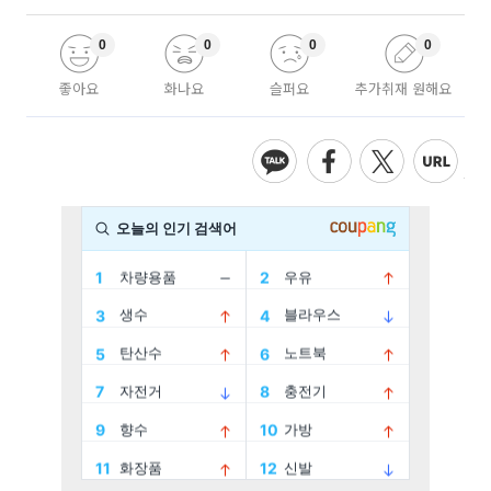
0
0
0
0
좋아요
화나요
슬퍼요
추가취재 원해요