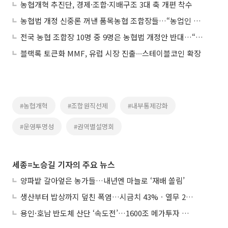
농협개혁 추진단, 경제·조합·지배구조 3대 축 개편 착수
농협법 개정 신중론 꺼낸 품목농협 조합장들…“농업인 의견수렴 먼저”
전국 농협 조합장 10명 중 9명은 농협법 개정안 반대…“개혁 필요성엔 공감, 일방 추진은 우려”
블랙록 토큰화 MMF, 유럽 시장 진출∙∙∙스테이블코인 확장
#농협개혁
#조합원직선제
#내부통제강화
#운영투명성
#권역별설명회
세종=노승길 기자의 주요 뉴스
양파밭 갈아엎은 농가들…내년엔 마늘로 ‘재배 쏠림’
생산부터 밥상까지 덮친 폭염…시금치 43%ㆍ열무 28% 급등
용인·호남 반도체 산단 ‘속도전’…1600조 메가투자 이행 총력