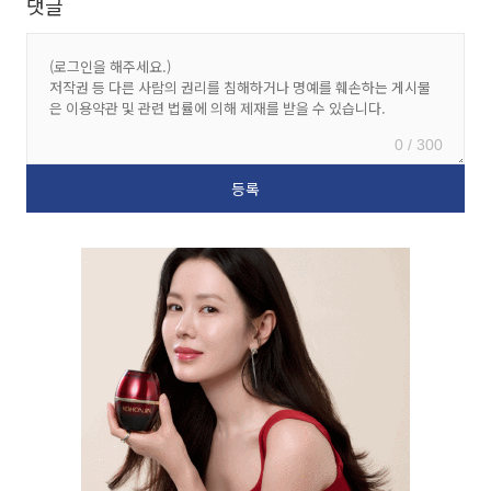
댓글
0 / 300