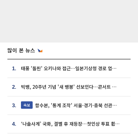
많이 본 뉴스
태풍 '돌핀' 오키나와 접근…일본기상청 경로 업데이트
1.
빅뱅, 20주년 기념 '새 뱅봉' 선보인다⋯콘서트 앞두고 팝업 개최
2.
합수본, '통계 조작' 서울·경기·충북 선관위 등 추가 압수수색
속보
3.
‘나솔사계’ 국화, 결별 후 재등장⋯첫인상 투표 휩쓸고 ‘인기녀’ 등극
4.