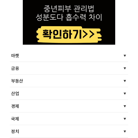
마켓
금융
부동산
산업
경제
국제
정치