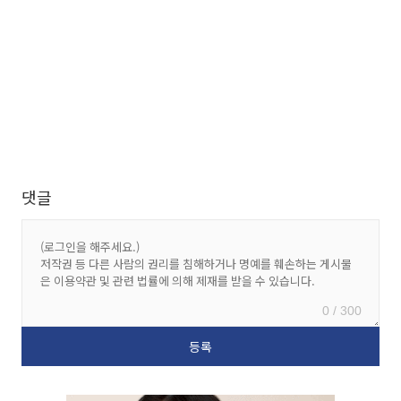
댓글
0 / 300