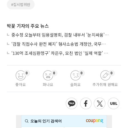
#집시법위반
박꽃 기자의 주요 뉴스
중수청 오늘부터 임용설명회, 검찰 내부서 '눈치싸움' 기류변화도
‘검찰 직접수사 완전 폐지’ 형사소송법 개정안, 국무회의 통과
‘130억 조세심판청구’ 차은우, 모친 법인 ‘실제 역할’ 다툴 듯
0
0
0
0
좋아요
화나요
슬퍼요
추가취재 원해요