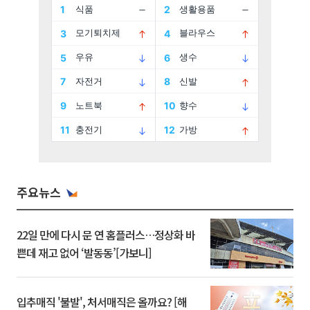
주요뉴스
22일 만에 다시 문 연 홈플러스…정상화 바
쁜데 재고 없어 ‘발동동’[가보니]
입추매직 '불발', 처서매직은 올까요? [해