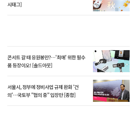
시태그]
콘서트 갈 때 응원봉만?⋯'최애' 위한 필수
품 등장이오! [솔드아웃]
서울시, 정부에 정비사업 규제 완화 '건
의'⋯국토부 "협의 중" 입장만 [종합]