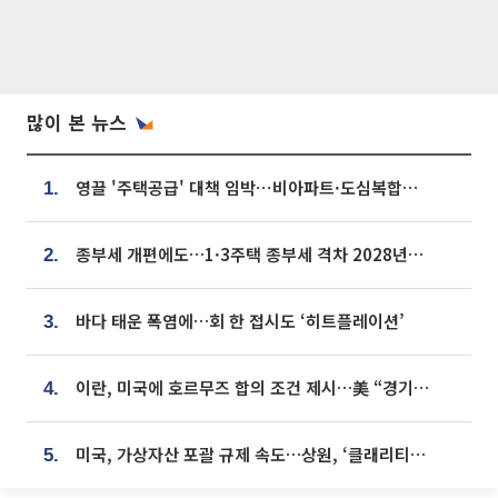
많이 본 뉴스
영끌 '주택공급' 대책 임박⋯비아파트·도심복합까지 총동원
1.
종부세 개편에도…1·3주택 종부세 격차 2028년부터 확대
2.
바다 태운 폭염에…회 한 접시도 ‘히트플레이션’
3.
이란, 미국에 호르무즈 합의 조건 제시…美 “경기 아직 안 끝나” [종합]
4.
미국, 가상자산 포괄 규제 속도…상원, ‘클래리티법’ 9월 절차투표 추진
5.