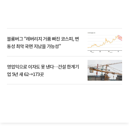
블룸버그 “레버리지 거품 빠진 코스피, 변
동성 최악 국면 지났을 가능성”
영업익으로 이자도 못 낸다…건설 한계기
업 5년 새 62→173곳