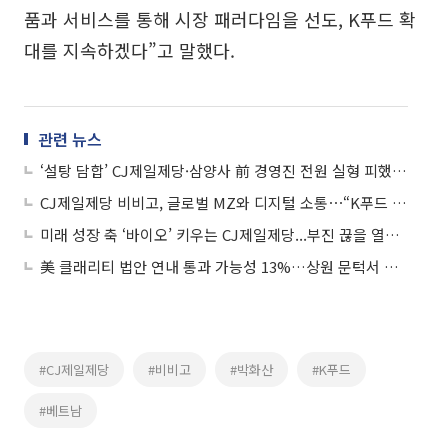
품과 서비스를 통해 시장 패러다임을 선도, K푸드 확
대를 지속하겠다”고 말했다.
관련 뉴스
‘설탕 담합’ CJ제일제당·삼양사 前 경영진 전원 실형 피했다…法 “폭리 취했다 보기 어려워”
CJ제일제당 비비고, 글로벌 MZ와 디지털 소통⋯“K푸드 홍보 효과”
미래 성장 축 ‘바이오’ 키우는 CJ제일제당...부진 끊을 열쇠는 ‘고부가가치 전략’
美 클래리티 법안 연내 통과 가능성 13%…상원 문턱서 제동
#CJ제일제당
#비비고
#박화산
#K푸드
#베트남