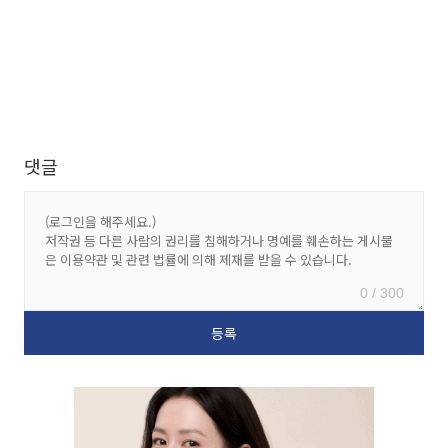
댓글
0 / 300