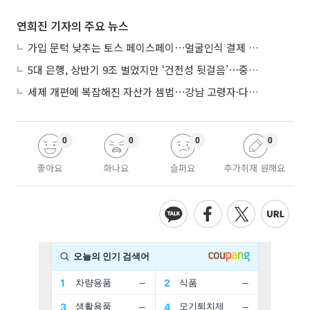
연희진 기자의 주요 뉴스
가입 문턱 낮추는 토스 페이스페이⋯얼굴인식 결제 확산 속도낸다
5대 은행, 상반기 9조 벌었지만 ‘건전성 뒷걸음’⋯중기대출 문턱 높아지나
세제 개편에 복잡해진 자산가 셈법⋯강남 고령자·다주택자 ‘자산재편 고심’
0
0
0
0
좋아요
화나요
슬퍼요
추가취재 원해요