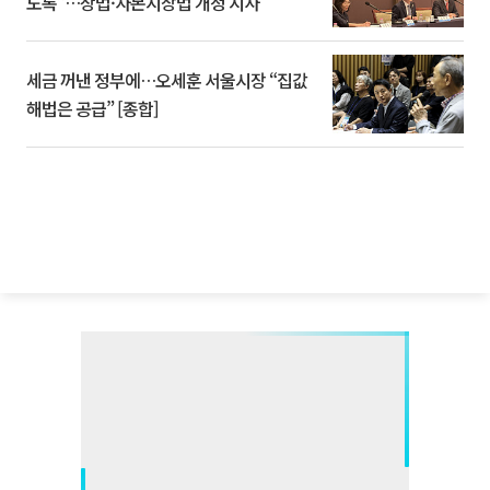
도록”…상법·자본시장법 개정 시사
세금 꺼낸 정부에…오세훈 서울시장 “집값
해법은 공급” [종합]