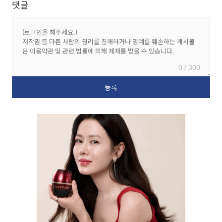
댓글
0 / 300