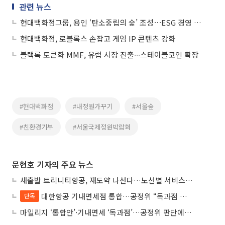
관련 뉴스
현대백화점그룹, 용인 ‘탄소중립의 숲’ 조성⋯ESG 경영 박차
현대백화점, 로블록스 손잡고 게임 IP 콘텐츠 강화
블랙록 토큰화 MMF, 유럽 시장 진출∙∙∙스테이블코인 확장
#현대백화점
#내정원가꾸기
#서울숲
#친환경기부
#서울국제정원박람회
문현호 기자의 주요 뉴스
새출발 트리니티항공, 재도약 나선다…노선별 서비스 차별화
대한항공 기내면세점 통합…공정위 “독과점 여부 따진다”
단독
마일리지 ‘통합안’·기내면세 ‘독과점’…공정위 판단에 쏠린 눈