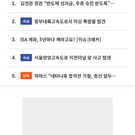
김정관 장관 “반도체 성과급, 주총 승인 받도록”…상법·자본시장법 개정 시사
1.
중부내륙고속도로서 미상 폭발물 발견
속보
2.
ISA 계좌, 5년마다 깨라고요? [이슈크래커]
3.
서울양양고속도로 이천터널 앞 사고 발생
속보
4.
하마스 “네타냐후 합의안 거절, 총선 앞두고 시간 끌기”
단독
5.