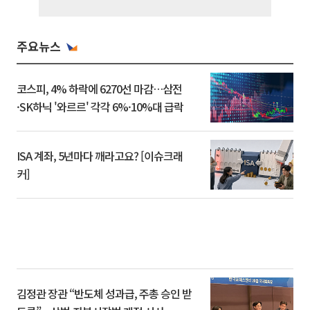
주요뉴스
코스피, 4% 하락에 6270선 마감…삼전
·SK하닉 '와르르' 각각 6%·10%대 급락
ISA 계좌, 5년마다 깨라고요? [이슈크래
커]
김정관 장관 “반도체 성과급, 주총 승인 받