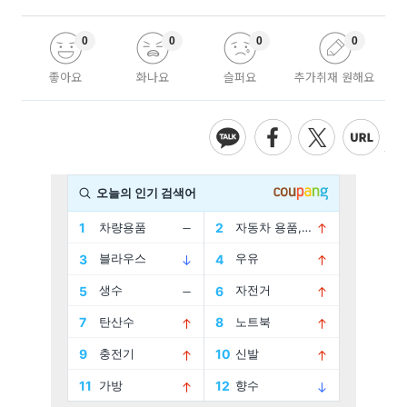
0
0
0
0
좋아요
화나요
슬퍼요
추가취재 원해요