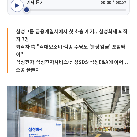
기사 듣기
00:00 / 03:57
삼성그룹 금융계열사에서 첫 소송 제기...삼성화재 퇴직
자 7명
퇴직자 측 "식대보조비·각종 수당도 '통상임금' 포함돼
야"
삼성전자·삼성전자서비스·삼성SDS·삼성E&A에 이어...
소송 줄줄이