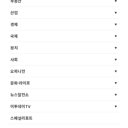
부동산
산업
경제
국제
정치
사회
오피니언
문화·라이프
뉴스발전소
이투데이TV
스페셜리포트