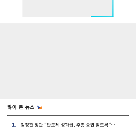
많이 본 뉴스
김정관 장관 “반도체 성과급, 주총 승인 받도록”…상법·자본시장법 개정 시사
1.