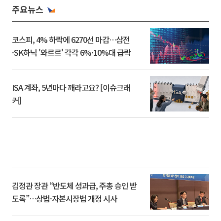
주요뉴스
코스피, 4% 하락에 6270선 마감…삼전
·SK하닉 '와르르' 각각 6%·10%대 급락
ISA 계좌, 5년마다 깨라고요? [이슈크래
커]
김정관 장관 “반도체 성과급, 주총 승인 받
도록”…상법·자본시장법 개정 시사