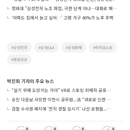
청와대 "삼성전자 노조 파업, 극한 단계 아냐⋯대화로 해결하길"
‘아파도 집에서 늙고 싶어…’ 고령 가구 40%가 노후 주택
#삼성전자
#삼성E&A
#삼성화재
#퇴직금소송
#평균임금
박진희 기자의 주요 뉴스
“살기 위해 도망치는 거야” VR로 스토킹 피해자 공포 마주한 수형자들
승진 다음날 사망한 이천시 공무원...法 “과로로 인한 순직”
검찰 수사권 폐지에 ‘전직 경찰 모시기’ 나선 로펌들...“경찰수사 대응 강화”
0
0
0
0