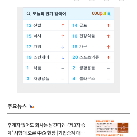
주요뉴스
후계자 없어도 회사는 남긴다?…‘제3자 승
계’ 시험대 오른 中企 현장 [기업승계 대전