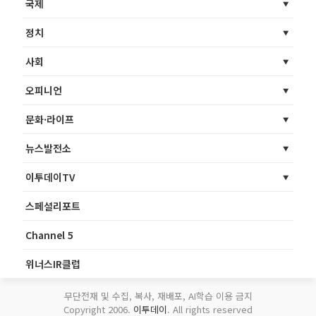
국제
정치
사회
오피니언
문화·라이프
뉴스발전소
이투데이TV
스페셜리포트
Channel 5
위너스IR클럽
무단전재 및 수집, 복사, 재배포, AI학습 이용 금지
Copyright 2006.
이투데이
. All rights reserved