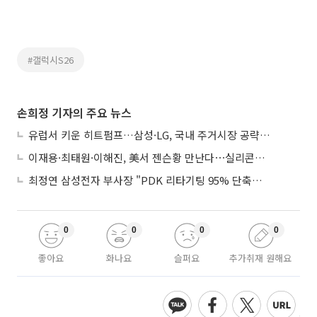
#갤럭시S26
손희정 기자의 주요 뉴스
유럽서 키운 히트펌프…삼성·LG, 국내 주거시장 공략 ‘속도’
이재용·최태원·이해진, 美서 젠슨황 만난다⋯실리콘밸리 집결하는 AI리더
최정연 삼성전자 부사장 "PDK 리타기팅 95% 단축…에이전트 AI 시범 활용"
0
0
0
0
좋아요
화나요
슬퍼요
추가취재 원해요