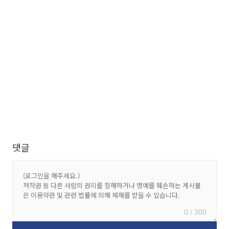
댓글
0 / 300