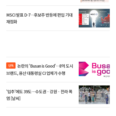
환]
MSCI 발표 D-7…후보주 반등에 편입 기대
재점화
논란의 'Busan is Good'…8억 도시
단독
브랜드, 용산 대통령실 CI 업체가 수행
'입추'에도 39도⋯수도권ㆍ강원ㆍ전라 폭
염 [날씨]