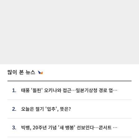
많이 본 뉴스
태풍 '돌핀' 오키나와 접근…일본기상청 경로 업데이트
1.
오늘은 절기 '입추', 뜻은?
2.
빅뱅, 20주년 기념 '새 뱅봉' 선보인다⋯콘서트 앞두고 팝업 개최
3.