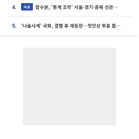
합수본, '통계 조작' 서울·경기·충북 선관위 등 추가 압수수색
속보
4.
‘나솔사계’ 국화, 결별 후 재등장⋯첫인상 투표 휩쓸고 ‘인기녀’ 등극
5.