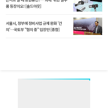
품 등장이오! [솔드아웃]
서울시, 정부에 정비사업 규제 완화 '건
의'⋯국토부 "협의 중" 입장만 [종합]