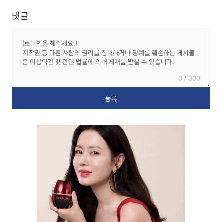
댓글
0 / 300