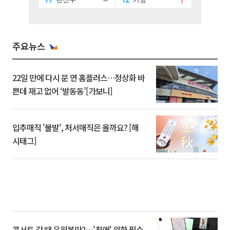
주요뉴스
22일 만에 다시 문 연 홈플러스…정상화 바
쁜데 재고 없어 ‘발동동’[가보니]
입추매직 '불발', 처서매직은 올까요? [해
시태그]
콘서트 갈 때 응원봉만?⋯'최애' 위한 필수