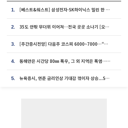
[베스트&워스트] 삼성전자·SK하이닉스 밀린 한 주…상상인증권은 85% 급등
1.
35도 안팎 무더위 이어져…전국 곳곳 소나기 [오늘 날씨]
2.
[주간증시전망] 다음주 코스피 6000~7000⋯“外人 수급은 정책이 변수”
3.
동해안은 시간당 80㎜ 폭우, 그 외 지역은 폭염…‘극과 극 날씨’
4.
뉴욕증시, 연준 금리인상 기대감 꺾이자 상승...S&P500 사상 최고치 [종합]
5.