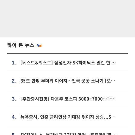
많이 본 뉴스
[베스트&워스트] 삼성전자·SK하이닉스 밀린 한 주…상상인증권은 85% 급등
1.
35도 안팎 무더위 이어져…전국 곳곳 소나기 [오늘 날씨]
2.
[주간증시전망] 다음주 코스피 6000~7000⋯“外人 수급은 정책이 변수”
3.
뉴욕증시, 연준 금리인상 기대감 꺾이자 상승...S&P500 사상 최고치 [종합]
4.
SK하이닉스, 분기배당 375원 확정…주주환원책 9월로 앞당겨 발표