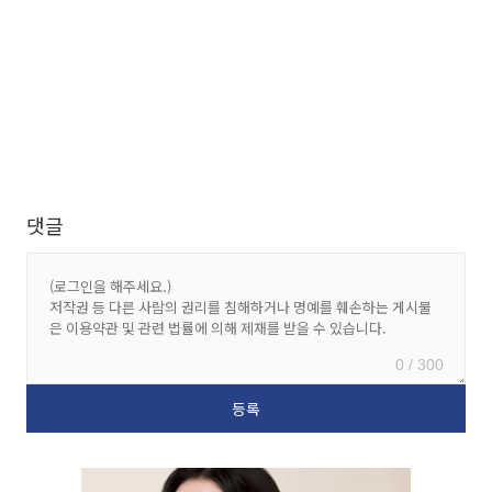
댓글
0 / 300