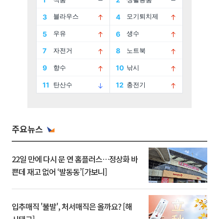
주요뉴스
22일 만에 다시 문 연 홈플러스…정상화 바
쁜데 재고 없어 ‘발동동’[가보니]
입추매직 '불발', 처서매직은 올까요? [해