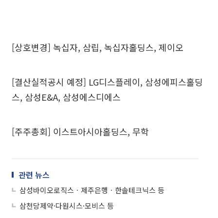
[상호변경] 녹십자, 삼립, 녹십자홀딩스, 제이오
[결산실적공시 예정] LG디스플레이, 삼성에피스홀딩
스, 삼성E&A, 삼성에스디에스
[주주총회] 이스트아시아홀딩스, 무학
관련 뉴스
삼성바이오로직스ㆍ제주은행ㆍ한솔테크닉스 등
삼천당제약·다원시스·모비스 등