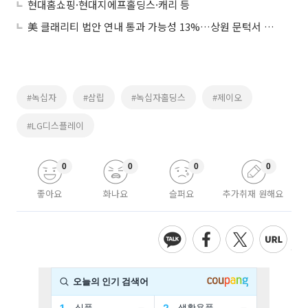
현대홈쇼핑·현대지에프홀딩스·캐리 등
美 클래리티 법안 연내 통과 가능성 13%…상원 문턱서 제동
#녹십자
#삼립
#녹십자홀딩스
#제이오
#LG디스플레이
0
0
0
0
좋아요
화나요
슬퍼요
추가취재 원해요