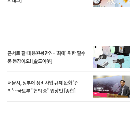
시태그]
콘서트 갈 때 응원봉만?⋯'최애' 위한 필수
품 등장이오! [솔드아웃]
서울시, 정부에 정비사업 규제 완화 '건
의'⋯국토부 "협의 중" 입장만 [종합]