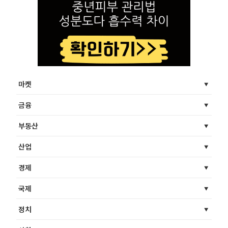
마켓
금융
부동산
산업
경제
국제
정치