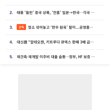
태풍 '돌핀' 중국 상륙, '찬홈' 일본→한국…각국 기상청 예상 경로는?
2.
젖소 섞어놓고 ‘한우 원육’ 팔이...공영홈쇼핑 표기·검증 구멍
단독
3.
대신證 “알테오젠, 키트루다 큐렉스 판매 3배 급증…목표가 41만원 상향”
4.
재건축·재개발 이주비 대출 숨통…정부, HF 보증 신설 추진
5.