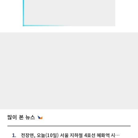
많이 본 뉴스
전장연, 오늘(10일) 서울 지하철 4호선 혜화역 시위…1호선 용산역 무정차
1.