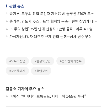
관련 뉴스
중기부, 모두의 창업 도전자 지원용 AI 솔루션 370개 모집 완료
중기부, 인도서 K-스타트업 협력망 구축…한인 창업가 네트워크 출범
'모두의 창업' 25일 만에 신청자 1만명 돌파...하루 400명 신청
가상자산사업자 대주주 규제 완화 논쟁∙∙∙심사 변수 부상
#모두의창업
#한성숙장관
#중소벤처기업부
#창업생태계
#청년창업
김동효 기자의 주요 뉴스
이해진 “엔비디아·브룩필드, 네이버에 14조원 투자”