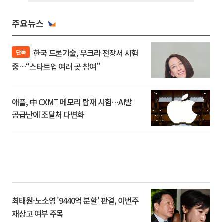
주요뉴스
한국 드론기술, 우크라 전장서 시험
단독
중…“스타트업 여러 곳 참여”
애플, 中 CXMT 메모리 탑재 시험…AI발
공급난에 조달처 다변화
최태원·노소영 '9440억 분할' 판결, 이번주
재상고 여부 주목