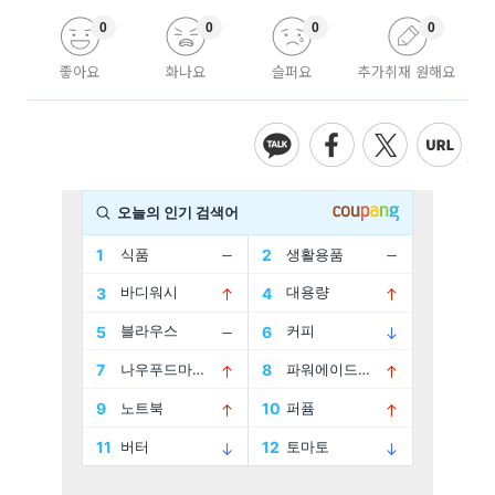
0
0
0
0
좋아요
화나요
슬퍼요
추가취재 원해요