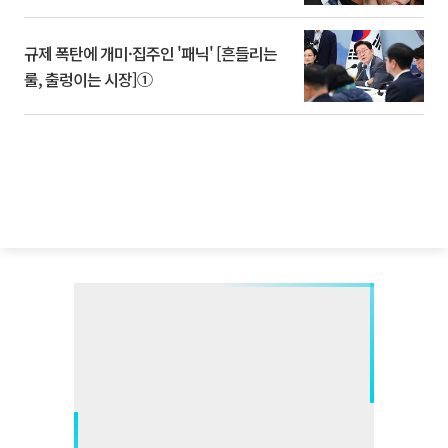
규제 폭탄에 개미·집주인 '패닉' [흔들리는
룰, 출렁이는 시장]①