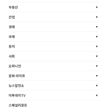
부동산
산업
경제
국제
정치
사회
오피니언
문화·라이프
뉴스발전소
이투데이TV
스페셜리포트